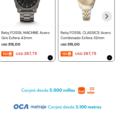
Prune
Mistral
Camelbak
Reloj FOSSIL MACHINE Acero
Reloj FOSSIL CLASSICS Acero
Lamy
Gris Esfera 42mm
Combinado Esfera 32mm
Kaweco
315,00
315,00
USD
USD
267,75
267,75
USD
USD