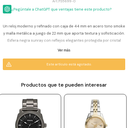
ESCRITURA
FS5699-0
Ver
Loria
¿Pegúntale a ChatGPT que ventajas tiene este producto?
todo
Studio
Pluma
HIDRATACIÓN
Relojes
Casio
Repuestos
Un reloj moderno y refinado con caja de 44 mm en acero tono smoke
Metal
MOCHILAS
y malla metálica a juego de 22 mm que aporta textura y sofisticación.
Fossil
Bolígrafo
Plastico
Esfera negra sunray con reflejos elegantes protegida por cristal
ACCESORIOS
Skagen
Rollerball
mineral de calidad. Movimiento de cuarzo cronógrafo permite medir
Accesorios
Ver más
Rosefield
Lápiz
tiempos con precisión además de la hora. Resistencia al agua de 5
Encendedores
OUTLET
mecánico
ATM: apto para lluvia, lavado de manos y ducha, no es sumergible ni
Este artículo está agotado.
Maserati
Lentes
para inmersiones profundas. Un accesorio versátil y sofisticado.
de
BLOG
Armani
sol
Exchange
Incluye 2 años de garantía en la maquinaria.
Productos que te pueden interesar
Ver
WATCHME
Emporio
todo
EN
Armani
accesorios
VIVO
Zippo
Jansport
Empresa
Compra
Blog
Karvik