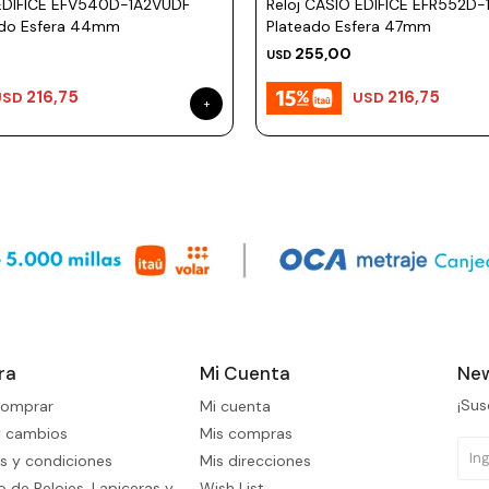
 EDIFICE EFV540D-1A2VUDF
Reloj CASIO EDIFICE EFR552D-
ado Esfera 44mm
Plateado Esfera 47mm
255,00
USD
216,75
216,75
USD
USD
ra
Mi Cuenta
New
¡Sus
omprar
Mi cuenta
y cambios
Mis compras
s y condiciones
Mis direcciones
 de Relojes, Lapiceras y
Wish List