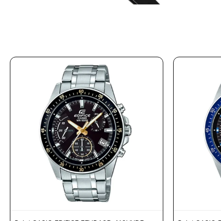
Prune
Mistral
Camelbak
Lamy
Kaweco