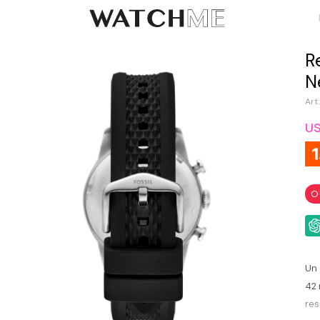
R
N
U
O
Un 
42 
res