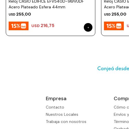
Reloj CASIO EDIFICE EFV540D-1A9VUDF
Reloj CASIO
Acero Plateado Esfera 44mm
Acero Plate
255,00
255,00
USD
USD
216,75
USD
Empresa
Comp
Contacto
Cómo c
Nuestros Locales
Envíos 
Trabaja con nosotros
Término
Grabado