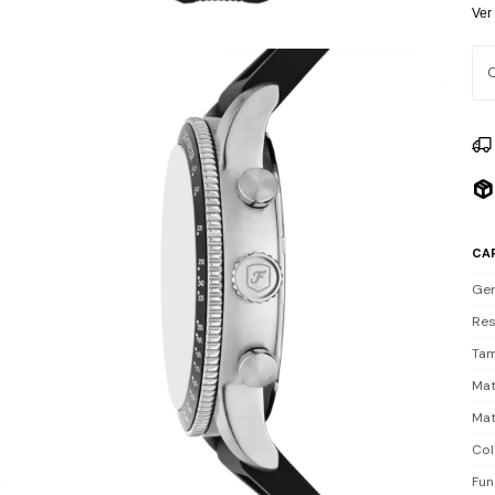
con
Ver
cua
Res
no 
cua
Inc
CA
Ge
Res
Tam
Mat
Mat
Col
Fun