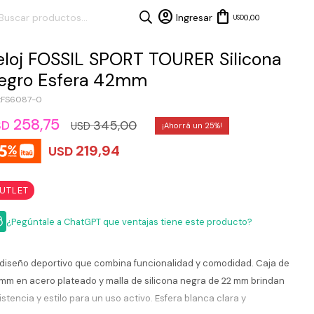
0,00
USD
eloj FOSSIL SPORT TOURER Silicona
egro Esfera 42mm
FS6087-0
258,75
345,00
SD
USD
25
219,94
USD
UTLET
¿Pegúntale a ChatGPT que ventajas tiene este producto?
diseño deportivo que combina funcionalidad y comodidad. Caja de
mm en acero plateado y malla de silicona negra de 22 mm brindan
istencia y estilo para un uso activo. Esfera blanca clara y