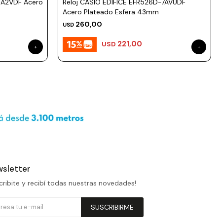
1A2VDF Acero
Reloj CASIO EDIFICE EFR526D-7AVUDF
Acero Plateado Esfera 43mm
260,00
USD
221,00
USD
sletter
cribite y recibí todas nuestras novedades!
SUSCRIBIRME