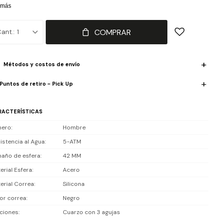
trastante, protegida por cristal mineral resistente. Movimiento de
 más
rzo cronógrafo con cronómetro ideal para medir cada segundo.
istencia al agua de 5 ATM: apto para lluvia, lavado de manos y ducha,
COMPRAR
1
para inmersiones prolongadas. Un accesorio moderno y versátil para
lquier ocasión.
Métodos y costos de envío
luye 2 años de garantía en la maquinaria.
Puntos de retiro - Pick Up
RACTERÍSTICAS
nero
Hombre
istencia al Agua
5-ATM
año de esfera
42 MM
erial Esfera
Acero
erial Correa
Silicona
or correa
Negro
ciones
Cuarzo con 3 agujas