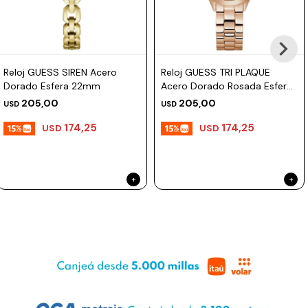
Reloj GUESS SIREN Acero
Reloj GUESS TRI PLAQUE
Dorado Esfera 22mm
Acero Dorado Rosada Esfera
34mm
205,00
205,00
USD
USD
174,25
174,25
USD
USD