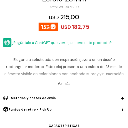
ESCRITURA
Ver
GW0997L2-0
Loria
todo
Studio
Pluma
HIDRATACIÓN
Relojes
215,00
USD
Casio
Repuestos
182,75
USD
Metal
MOCHILAS
Fossil
Bolígrafo
Plastico
¿Pegúntale a ChatGPT que ventajas tiene este producto?
ACCESORIOS
Skagen
Rollerball
Accesorios
Rosefield
Lápiz
Encendedores
OUTLET
mecánico
Elegancia sofisticada con inspiración joyera en un diseño
Maserati
rectangular moderno. Este reloj presenta una esfera de 23 mm de
Lentes
de
BLOG
diámetro visible en color blanco con acabado sunray y numeración
Armani
sol
Exchange
romana, aportando un estilo clásico y refinado. Su caja y correa de
Ver más
Ver
WATCHME
acero inoxidable en tono dorado tipo malla brindan un acabado
Emporio
todo
EN
Armani
accesorios
delicado y elegante, ideal para uso diario o ocasiones especiales.
Métodos y costos de envío
VIVO
Movimiento analógico de cuarzo preciso.
Zippo
Puntos de retiro - Pick Up
Jansport
Resistencia al agua: 30 m (3 ATM). Soporta salpicaduras y lluvia
Empresa
Compra
Blog
ligera, no es sumergible.
Karvik
CARACTERÍSTICAS