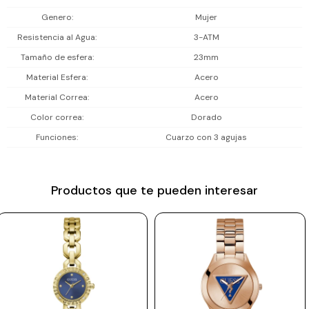
Prune
Genero
Mujer
Incluye 1 año de garantía en la maquinaria.
Resistencia al Agua
3-ATM
Mistral
Tamaño de esfera
23mm
Camelbak
Material Esfera
Acero
Lamy
Material Correa
Acero
Kaweco
Color correa
Dorado
Funciones
Cuarzo con 3 agujas
Productos que te pueden interesar