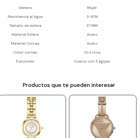
Incluye 1 año de garantía en la maquinaria.
Prune
Genero
Mujer
Resistencia al Agua
3-ATM
Mistral
Tamaño de esfera
27 MM
Camelbak
Material Esfera
Acero
Lamy
Material Correa
Acero
Kaweco
Color correa
Oro rosa
Funciones
Cuarzo con 3 agujas
Productos que te pueden interesar