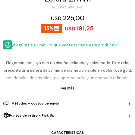
ESCRITURA
Ver
GW0994L4-0
Loria
todo
Studio
Pluma
HIDRATACIÓN
Relojes
225,00
USD
Casio
Repuestos
191,25
USD
Metal
MOCHILAS
Fossil
Bolígrafo
Plastico
¿Pegúntale a ChatGPT que ventajas tiene este producto?
ACCESORIOS
Skagen
Rollerball
Accesorios
Rosefield
Lápiz
Encendedores
OUTLET
mecánico
Elegancia tipo joya con un diseño delicado y sofisticado. Este reloj
Maserati
presenta una esfera de 27 mm de diámetro visible en color rose gold,
Lentes
de
BLOG
con detalles de cristales que aportan brillo y un acabado refinado.
Armani
sol
Exchange
Su correa de acero inoxidable en tono rose gold estilo brazalete
Ver más
Ver
WATCHME
completa un look moderno y elegante, ideal para uso diario o
Emporio
todo
EN
Armani
accesorios
ocasiones especiales. Movimiento analógico de cuarzo preciso.
Métodos y costos de envío
VIVO
Zippo
Resistencia al agua: 30 m (3 ATM). Soporta salpicaduras y lluvia
Puntos de retiro - Pick Up
Jansport
ligera, no es sumergible.
Empresa
Compra
Blog
Karvik
CARACTERÍSTICAS