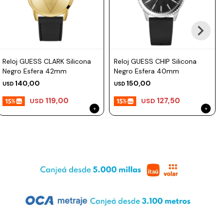
Prune
Mistral
Camelbak
Reloj GUESS CLARK Silicona
Reloj GUESS CHIP Silicona
Lamy
Negro Esfera 42mm
Negro Esfera 40mm
Kaweco
140,00
150,00
USD
USD
119,00
127,50
USD
USD