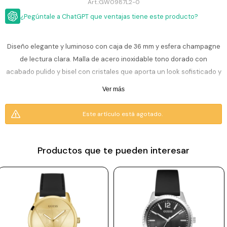
ESCRITURA
GW0987L2-0
Ver
Loria
¿Pegúntale a ChatGPT que ventajas tiene este producto?
todo
Studio
Pluma
HIDRATACIÓN
Relojes
Casio
Repuestos
Diseño elegante y luminoso con caja de 36 mm y esfera champagne
Metal
MOCHILAS
de lectura clara. Malla de acero inoxidable tono dorado con
Fossil
Bolígrafo
Plastico
acabado pulido y bisel con cristales que aporta un look sofisticado y
ACCESORIOS
Skagen
Rollerball
brillante; movimito analógico de cuarzo ideal para acompañar tanto
Accesorios
Ver más
Rosefield
Lápiz
el día a día como ocasiones especiales. Liviano, cómodo y con estilo
Encendedores
OUTLET
mecánico
refinado.
Este artículo está agotado.
Maserati
Lentes
de
BLOG
Armani
sol
Resistencia al agua: 3 ATM (30 m). Soporta salpicaduras y lluvia
Exchange
ligera, pero no es apto para nadar ni ducharse.
Productos que te pueden interesar
Ver
WATCHME
Emporio
todo
EN
Armani
accesorios
Incluye 1 año de garantía la maquinaria.
VIVO
Zippo
Jansport
Empresa
Compra
Blog
Karvik