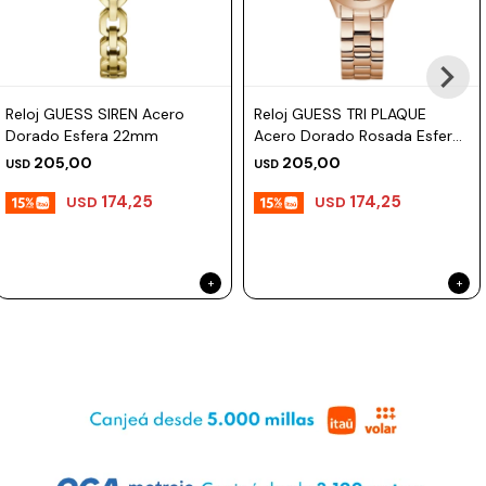
Reloj GUESS SIREN Acero
Reloj GUESS TRI PLAQUE
Dorado Esfera 22mm
Acero Dorado Rosada Esfera
34mm
205,00
205,00
USD
USD
174,25
174,25
USD
USD