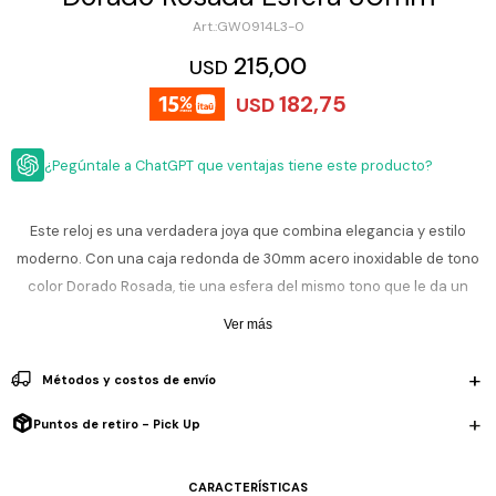
ESCRITURA
Ver
GW0914L3-0
Loria
todo
Studio
Pluma
HIDRATACIÓN
Relojes
215,00
USD
Casio
Repuestos
182,75
USD
Metal
MOCHILAS
Fossil
Bolígrafo
Plastico
¿Pegúntale a ChatGPT que ventajas tiene este producto?
ACCESORIOS
Skagen
Rollerball
Accesorios
Rosefield
Lápiz
Encendedores
OUTLET
mecánico
Este reloj es una verdadera joya que combina elegancia y estilo
Maserati
moderno. Con una caja redonda de 30mm acero inoxidable de tono
Lentes
de
BLOG
color Dorado Rosada, tie una esfera del mismo tono que le da un
Armani
sol
Exchange
toque sofisticado y delicado. La correa tipo malla de acero
Ver más
Ver
WATCHME
inoxidable, también color Dorado Rosada, se adapta perfectamte a la
Emporio
todo
EN
Armani
accesorios
muñeca, brindando comodidad y un estilo versátil que combina con
Métodos y costos de envío
VIVO
todo.
Zippo
Puntos de retiro - Pick Up
Jansport
Este modelo destaca por su diseño limpio y femino, ideal para quies
Empresa
Compra
Blog
buscan un reloj que complemte su estilo diario sin perder elegancia.
Karvik
CARACTERÍSTICAS