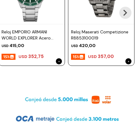
Reloj EMPORIO ARMANI
Reloj Maserati Competizione
WORLD EXPLORER Acero
R8853100019
Plateado Esfera 42mm
415,00
420,00
USD
USD
352,75
357,00
USD
USD