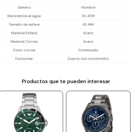
Diseño en acero inoxidable plateado, brazalete metálico, esfera azul
Prune
Genero
Hombre
profunda protegida por cristal mineral, funciones de cronógrafo que
Resistencia al Agua
10-ATM
Mistral
suman funcionalidad, todo ensamblado con la precisión que
Tamaño de esfera
42 MM
distingue la marca Maserati.
Camelbak
Material Esfera
Acero
Lamy
Incluye 2 años de garantía en la maquinaria.
Material Correa
Acero
Kaweco
Color correa
Combinado
Funciones
Cuarzo con cronómetro
Productos que te pueden interesar