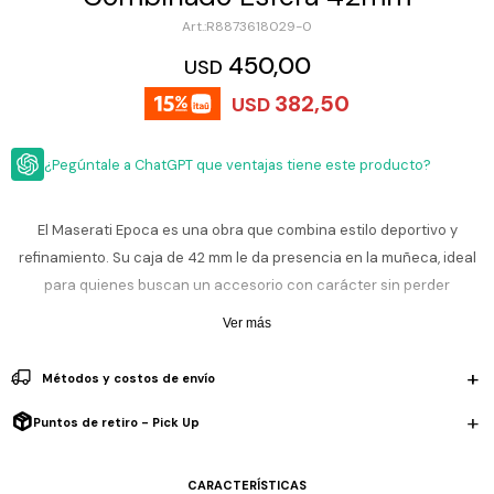
ESCRITURA
Ver
R8873618029-0
Loria
todo
Studio
Pluma
HIDRATACIÓN
Relojes
450,00
USD
Casio
Repuestos
382,50
USD
Metal
MOCHILAS
Fossil
Bolígrafo
Plastico
¿Pegúntale a ChatGPT que ventajas tiene este producto?
ACCESORIOS
Skagen
Rollerball
Accesorios
Rosefield
Lápiz
Encendedores
OUTLET
mecánico
El Maserati Epoca es una obra que combina estilo deportivo y
Maserati
refinamiento. Su caja de 42 mm le da presencia en la muñeca, ideal
Lentes
de
BLOG
para quienes buscan un accesorio con carácter sin perder
Armani
sol
Exchange
elegancia.
Ver más
Ver
WATCHME
Emporio
todo
EN
Armani
accesorios
Con resistencia al agua de 10 ATM (100 metros), lo podés llevar bajo
Métodos y costos de envío
VIVO
la lluvia, nadar o mojarte sin preocupaciones; no fue diseñado para
Zippo
inmersión profunda, pero acompaña con distinción tus momentos
Puntos de retiro - Pick Up
Jansport
cotidianos.
Empresa
Compra
Blog
Karvik
CARACTERÍSTICAS