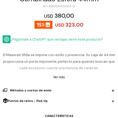
ESCRITURA
Ver
R8853140003-0
Loria
todo
Studio
Pluma
HIDRATACIÓN
Relojes
380,00
USD
Casio
Repuestos
323,00
USD
Metal
MOCHILAS
Fossil
Bolígrafo
Plastico
¿Pegúntale a ChatGPT que ventajas tiene este producto?
ACCESORIOS
Skagen
Rollerball
Accesorios
Rosefield
Lápiz
Encendedores
OUTLET
mecánico
El Maserati Sfida se impone con estilo y presencia. Su caja de 44 mm
Maserati
proporciona un porte imponente, perfecto para quienes buscan que
Lentes
de
BLOG
cada accesorio cuente una historia de carácter.
Armani
sol
Exchange
Ver más
Ver
WATCHME
Con una resistencia al agua de 10 ATM (100 metros), podés usarlo sin
Emporio
todo
EN
Armani
accesorios
preocupación bajo la lluvia, en la piscina o al lavarte las manos:
Métodos y costos de envío
VIVO
pensado para acompañarte en la vida de todos los días con
Zippo
elegancia, aunque no apto para buceo profesional.
Puntos de retiro - Pick Up
Jansport
Empresa
Compra
Blog
El diseño mezcla robustez y refinamiento: acero inoxidable en tonos
Karvik
CARACTERÍSTICAS