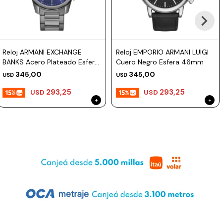
Reloj ARMANI EXCHANGE
Reloj EMPORIO ARMANI LUIGI
BANKS Acero Plateado Esfera
Cuero Negro Esfera 46mm
44mm
345,00
345,00
USD
USD
293,25
293,25
USD
USD