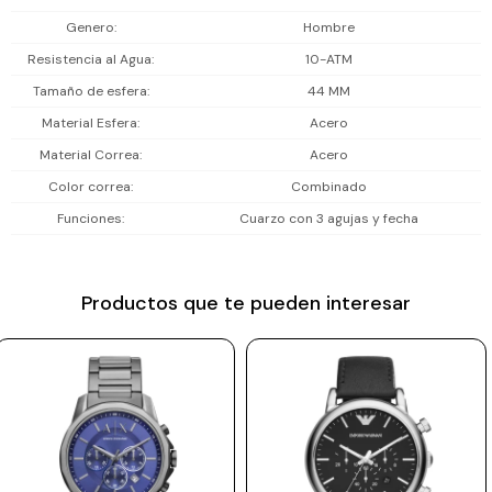
bicolor, esfera azul sunray que capta la luz con sutileza, detalles en
Prune
Genero
Hombre
dorado rosa, cristal mineral resistente, y movimiento de cuarzo
Resistencia al Agua
10-ATM
Mistral
preciso. Una combinación que habla de buen gusto, personalidad y
Tamaño de esfera
44 MM
versatilidad.
Camelbak
Material Esfera
Acero
Lamy
Incluye 2 años de garantía en la maquinaria.
Material Correa
Acero
Kaweco
Color correa
Combinado
Funciones
Cuarzo con 3 agujas y fecha
Productos que te pueden interesar