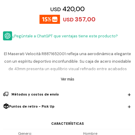
ESCRITURA
Ver
420,00
USD
Loria
todo
Studio
Pluma
HIDRATACIÓN
Relojes
357,00
USD
Casio
Repuestos
Metal
MOCHILAS
Fossil
Bolígrafo
¿Pegúntale a ChatGPT que ventajas tiene este producto?
Plastico
ACCESORIOS
Skagen
Rollerball
Accesorios
El Maserati Velocità R8871652001 refleja una aerodinámica elegante
Rosefield
Lápiz
Encendedores
con un espíritu deportivo inconfundible. Su caja de acero inoxidable
OUTLET
mecánico
Maserati
de 43mm presenta un equilibrio visual refinado entre acabados
Lentes
de
pulidos y satinados, mientras que la correa de piel azul añade
BLOG
Armani
Ver más
sol
Exchange
confort y un toque recurrente de estilo.
Ver
WATCHME
Emporio
Métodos y costos de envío
todo
EN
Armani
Impulsado por un movimiento de cuarzo Miyota JS25 y protegido por
accesorios
VIVO
un cristal mineral resistente, este reloj incorpora cronógrafo,
Puntos de retiro - Pick Up
Zippo
taquímetro, subesferas funcionales y ventana de fecha, todo en una
Jansport
esfera azul profunda que refuerza su carácter técnico y
CARACTERÍSTICAS
Empresa
Compra
Blog
contemporáneo.
Karvik
Genero
Hombre