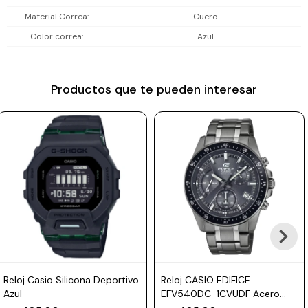
Prune
Material Correa
Cuero
Gracias a su resistencia al agua de 10 ATM (100 metros), es
Color correa
Azul
sumergible, lo que lo convierte en una pieza ideal para nadar con
Mistral
tranquilidad.
Camelbak
Productos que te pueden interesar
El reloj viene con 2 años de garantía en la maquinaria.
Lamy
Kaweco
Reloj Casio Silicona Deportivo
Reloj CASIO EDIFICE
Azul
EFV540DC-1CVUDF Acero
Gris Esfera 44mm