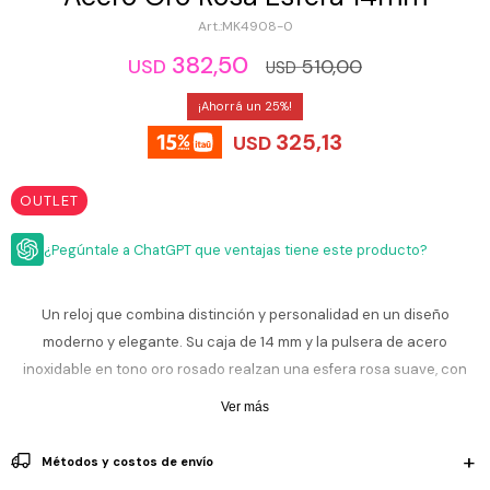
ESCRITURA
Ver
MK4908-0
Loria
todo
Studio
Pluma
HIDRATACIÓN
Relojes
382,50
510,00
USD
USD
Casio
Repuestos
Metal
25
MOCHILAS
Fossil
Bolígrafo
325,13
USD
Plastico
ACCESORIOS
Skagen
Rollerball
Accesorios
OUTLET
Rosefield
Lápiz
Encendedores
OUTLET
mecánico
Maserati
¿Pegúntale a ChatGPT que ventajas tiene este producto?
Lentes
de
BLOG
Armani
sol
Exchange
Un reloj que combina distinción y personalidad en un diseño
Ver
WATCHME
moderno y elegante. Su caja de 14 mm y la pulsera de acero
Emporio
todo
EN
Armani
accesorios
inoxidable en tono oro rosado realzan una esfera rosa suave, con
VIVO
detalles delicados que aportan un estilo femenino y sofisticado.
Zippo
Ver más
Jansport
Resiste 5 ATM, ideal para lluvia ligera y salpicones, no es sumergible.
Empresa
Compra
Blog
Métodos y costos de envío
Karvik
La pulsera metálica brinda presencia y elegancia, mientras que el