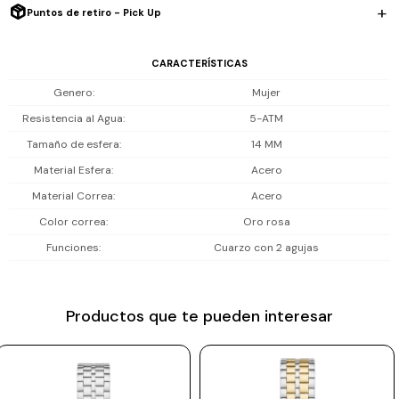
cierre desplegable asegura un ajuste cómodo y seguro.
Puntos de retiro - Pick Up
Prune
Mistral
Incluye 2 años de garantía en la maquinaria.
CARACTERÍSTICAS
Camelbak
Genero
Mujer
Lamy
Resistencia al Agua
5-ATM
Tamaño de esfera
14 MM
Kaweco
Material Esfera
Acero
Material Correa
Acero
Color correa
Oro rosa
Funciones
Cuarzo con 2 agujas
Productos que te pueden interesar