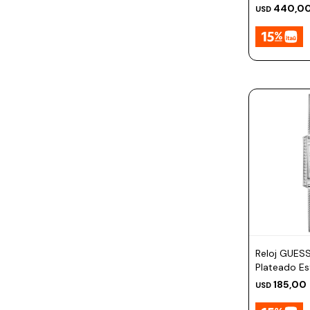
42mm
440,0
USD
Reloj GUES
Plateado E
185,00
USD