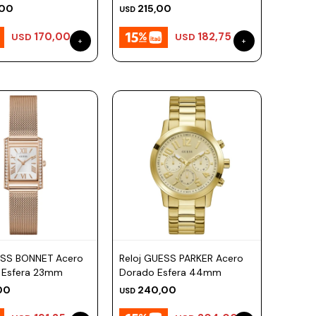
,00
215,00
USD
170,00
182,75
USD
USD
ESS BONNET Acero
Reloj GUESS PARKER Acero
 Esfera 23mm
Dorado Esfera 44mm
00
240,00
USD