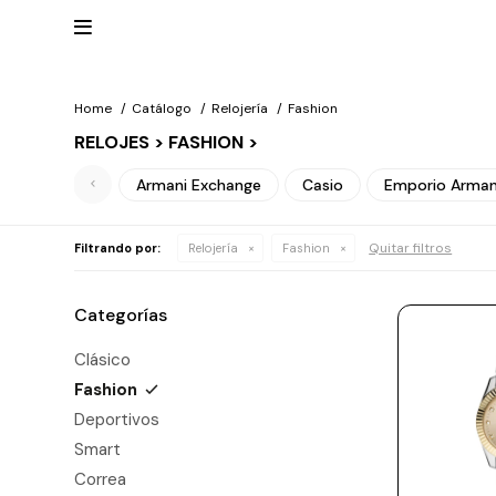

Home
Catálogo
Relojería
Fashion
RELOJES > FASHION >
Mis
datos
NUEVOS
Mis
Armani Exchange
Casio
Emporio Arman
INGRESOS
direcciones
Mis
compras
Wish List
RELOJERÍA
Quitar filtros
Filtrando por:
Relojería
Fashion
Salir
Clásico
MARCAS
Categorías
Fashion
Guess
Clásico
JOYERÍA
Deportivos
Fashion
Michael
Kors
Ver
CARTERAS
Deportivos
Smart
todo
Joyería
Smart
Marc
Correa
Jacobs
ESCRITURA
Correa