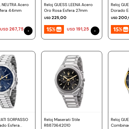
L NEUTRA Acero
Reloj GUESS LEENA Acero
Reloj GU
sfera 44mm
Oro Rosa Esfera 27mm
Dorado 
225,00
200
USD
USD
267,75
191,25
USD
USD
RATI SORPASSO
Reloj Maserati Stile
Reloj GU
ado Esfera
R8873642010
Combina