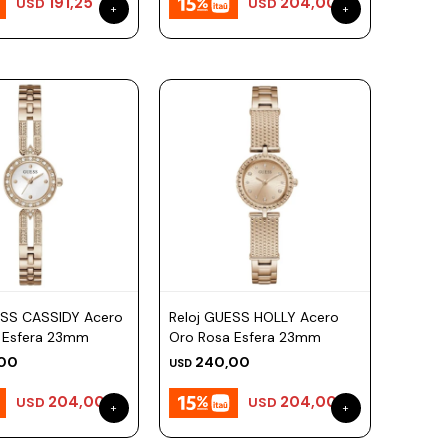
191,25
204,00
USD
USD
ESS CASSIDY Acero
Reloj GUESS HOLLY Acero
 Esfera 23mm
Oro Rosa Esfera 23mm
00
240,00
USD
204,00
204,00
USD
USD