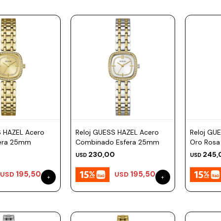
S HAZEL Acero
Reloj GUESS HAZEL Acero
Reloj GU
fera 25mm
Combinado Esfera 25mm
Oro Rosa
0
230,00
245,
USD
USD
195,50
195,50
USD
USD