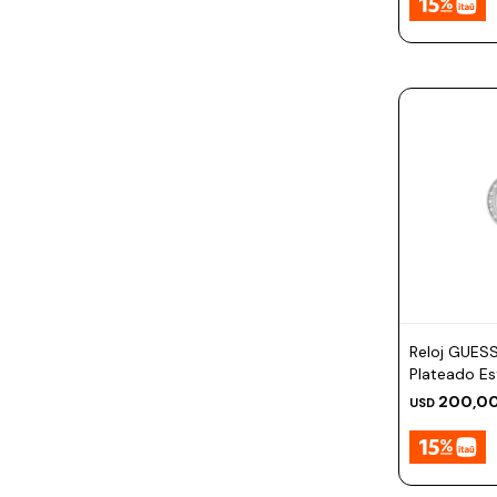
Reloj GUES
Plateado E
200,0
USD