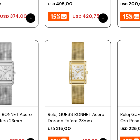
0
495,00
200
USD
USD
374,00
420,75
USD
USD
S BONNET Acero
Reloj GUESS BONNET Acero
Reloj GU
sfera 23mm
Dorado Esfera 23mm
Oro Rosa
215,00
225,
USD
USD