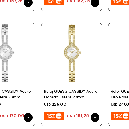
157,25
182,75
USD
USD
S CASSIDY Acero
Reloj GUESS CASSIDY Acero
Reloj GU
sfera 23mm
Dorado Esfera 23mm
Oro Rosa
0
225,00
240,
USD
USD
170,00
191,25
USD
USD