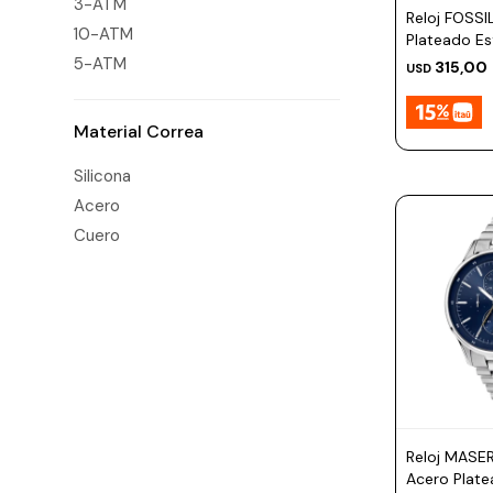
3-ATM
Prune
Reloj FOSSI
10-ATM
Plateado E
Mistral
5-ATM
315,00
USD
Camelbak
Lamy
Material Correa
Kaweco
Silicona
Acero
Cuero
Reloj MASE
Acero Plate