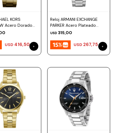
CHAEL KORS
Reloj ARMANI EXCHANGE
W Acero Dorado
PARKER Acero Plateado
43mm
Esfera 42mm
00
315,00
USD
416,50
267,75
USD
USD