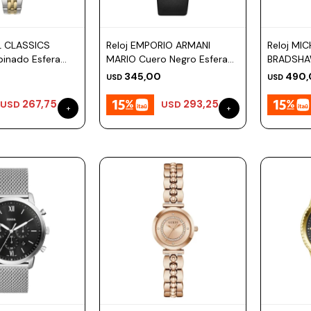
IL CLASSICS
Reloj EMPORIO ARMANI
Reloj MI
inado Esfera
MARIO Cuero Negro Esfera
BRADSHA
42mm
Esfera 
345,00
490,
USD
USD
267,75
293,25
USD
USD