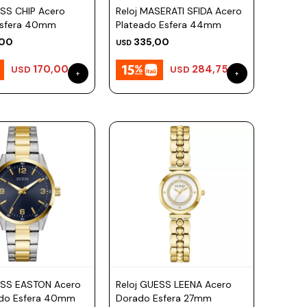
ESS CHIP Acero
Reloj MASERATI SFIDA Acero
Esfera 40mm
Plateado Esfera 44mm
,00
335,00
USD
170,00
284,75
USD
USD
ESS EASTON Acero
Reloj GUESS LEENA Acero
do Esfera 40mm
Dorado Esfera 27mm