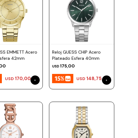
ESS EMMETT Acero
Reloj GUESS CHIP Acero
Esfera 42mm
Plateado Esfera 40mm
,00
175,00
USD
170,00
148,75
USD
USD