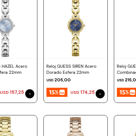
S HAZEL Acero
Reloj GUESS SIREN Acero
Reloj GU
sfera 22mm
Dorado Esfera 22mm
Combina
205,00
215,
USD
USD
157,25
174,25
USD
USD