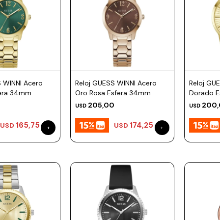
S WINNI Acero
Reloj GUESS WINNI Acero
Reloj GU
fera 34mm
Oro Rosa Esfera 34mm
Dorado 
205,00
200
USD
USD
165,75
174,25
USD
USD