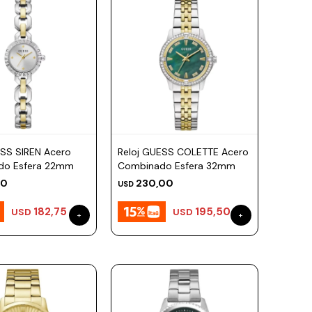
ESS SIREN Acero
Reloj GUESS COLETTE Acero
do Esfera 22mm
Combinado Esfera 32mm
00
230,00
USD
182,75
195,50
USD
USD