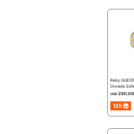
Reloj GUES
Dorado Es
230,0
USD