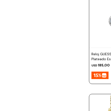
Reloj GUES
Plateado E
185,00
USD