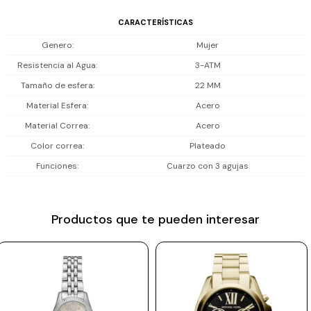
Incluye 2 años de garantía en la maquinaria.
Prune
CARACTERÍSTICAS
Mistral
Genero
Mujer
Resistencia al Agua
3-ATM
Camelbak
Tamaño de esfera
22 MM
Lamy
Material Esfera
Acero
Kaweco
Material Correa
Acero
Color correa
Plateado
Funciones
Cuarzo con 3 agujas
Productos que te pueden interesar