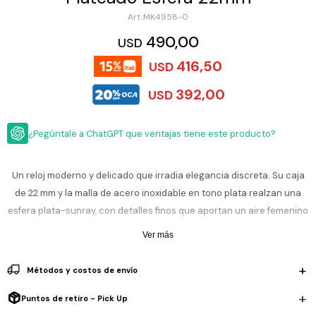
ESCRITURA
Ver
MK4958-0
Loria
todo
Studio
Pluma
HIDRATACIÓN
Relojes
490,00
USD
Casio
Repuestos
416,50
USD
Metal
MOCHILAS
Fossil
Bolígrafo
392,00
USD
Plastico
ACCESORIOS
Skagen
Rollerball
Accesorios
¿Pegúntale a ChatGPT que ventajas tiene este producto?
Rosefield
Lápiz
Encendedores
OUTLET
mecánico
Maserati
Lentes
Un reloj moderno y delicado que irradia elegancia discreta. Su caja
de
BLOG
Armani
sol
de 22 mm y la malla de acero inoxidable en tono plata realzan una
Exchange
esfera plata-sunray, con detalles finos que aportan un aire femenino
Ver
WATCHME
Emporio
todo
y sofisticado.
EN
Armani
accesorios
Ver más
VIVO
Zippo
Resistencia al agua 3 ATM (ideal para lluvia ligera y salpicones, no es
Métodos y costos de envío
sumergible).
Jansport
Empresa
Compra
Blog
Puntos de retiro - Pick Up
Karvik