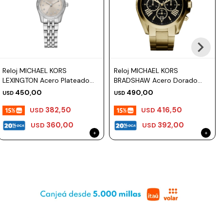
Reloj MICHAEL KORS
Reloj MICHAEL KORS
LEXINGTON Acero Plateado
BRADSHAW Acero Dorado
Esfera 26mm
Esfera 43mm
450,00
490,00
USD
USD
382,50
416,50
USD
USD
360,00
392,00
USD
USD