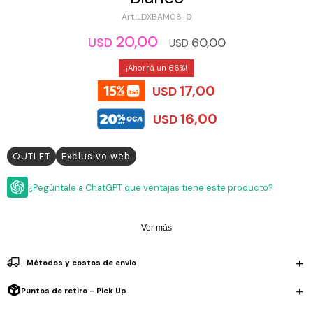
ESCRITURA
Ver
LDXBAM08-0
Loria
todo
Studio
Pluma
HIDRATACIÓN
Relojes
20,00
60,00
USD
USD
Casio
Repuestos
Metal
66
MOCHILAS
Fossil
Bolígrafo
17,00
USD
Plastico
ACCESORIOS
Skagen
Rollerball
16,00
USD
Accesorios
Rosefield
Lápiz
Encendedores
OUTLET
mecánico
OUTLET
Exclusivo web
Maserati
Lentes
de
BLOG
Armani
sol
¿Pegúntale a ChatGPT que ventajas tiene este producto?
Exchange
Ver
WATCHME
Emporio
todo
EN
Ver más
Armani
accesorios
VIVO
Zippo
Métodos y costos de envío
Jansport
Puntos de retiro - Pick Up
Empresa
Compra
Blog
Karvik