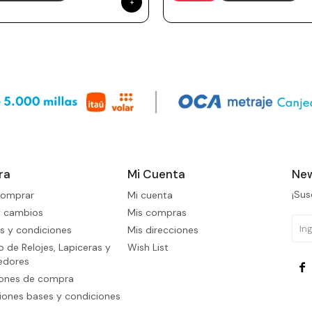
ra
Mi Cuenta
New
¡Sus
omprar
Mi cuenta
y cambios
Mis compras
s y condiciones
Mis direcciones
 de Relojes, Lapiceras y
Wish List
edores

iones de compra
ones bases y condiciones