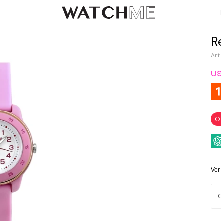
R
U
O
Ver