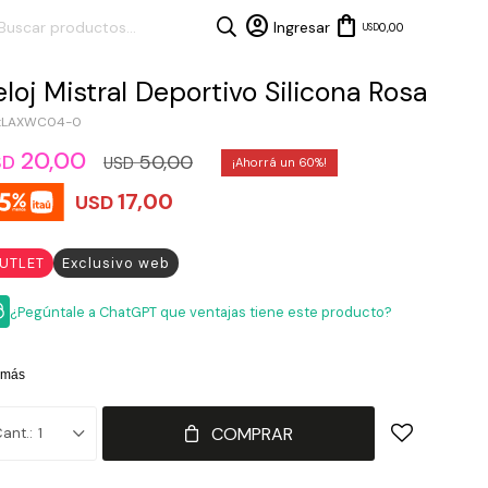
0,00
USD
eloj Mistral Deportivo Silicona Rosa
LAXWC04-0
20,00
50,00
SD
USD
60
17,00
USD
UTLET
Exclusivo web
¿Pegúntale a ChatGPT que ventajas tiene este producto?
 más
COMPRAR
1