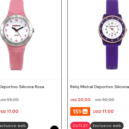
 Deportivo Silicona Rosa
Reloj Mistral Deportivo Silicona
55,00
20,00
50,00
USD
USD
USD
17,00
17,00
USD
USD
xclusivo web
OUTLET
Exclusivo web