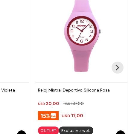
 Violeta
Reloj Mistral Deportivo Silicona Rosa
20,00
50,00
USD
USD
17,00
USD
OUTLET
Exclusivo web