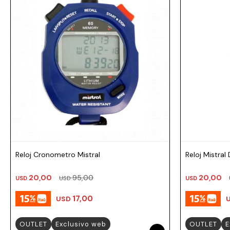
Prune
Mistral
Camelbak
Lamy
Kaweco
Reloj Cronometro Mistral
Reloj Mistral
20,00
95,00
20,00
USD
USD
USD
17,00
USD
OUTLET
Exclusivo web
OUTLET
E