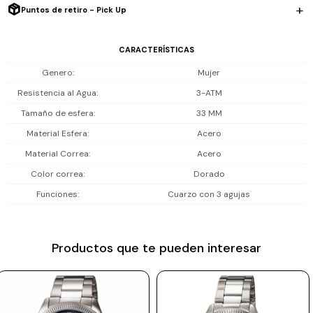
diferentes estilos y ocasiones, manteniéndolo siempre actual.
Puntos de retiro - Pick Up
Prune
Mistral
Resiste salpicaduras y lluvias ligeras (3 ATM). No es sumergible.
CARACTERÍSTICAS
Camelbak
Genero
Mujer
Incluye 1 año de garantía en la maquinaria.
Lamy
Resistencia al Agua
3-ATM
Tamaño de esfera
33 MM
Kaweco
Material Esfera
Acero
Material Correa
Acero
Color correa
Dorado
Funciones
Cuarzo con 3 agujas
Productos que te pueden interesar