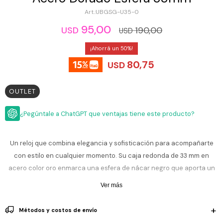
ESCRITURA
Ver
UBGSG-U35-0
Loria
todo
Studio
Pluma
HIDRATACIÓN
Relojes
95,00
190,00
USD
USD
Casio
Repuestos
Metal
50
MOCHILAS
Fossil
Bolígrafo
80,75
USD
Plastico
ACCESORIOS
Skagen
Rollerball
Accesorios
OUTLET
Rosefield
Lápiz
Encendedores
OUTLET
mecánico
Maserati
¿Pegúntale a ChatGPT que ventajas tiene este producto?
Lentes
de
BLOG
Armani
sol
Exchange
Un reloj que combina elegancia y sofisticación para acompañarte
Ver
WATCHME
con estilo en cualquier momento. Su caja redonda de 33 mm en
Emporio
todo
EN
Armani
accesorios
acero color oro enmarca una esfera de nácar negro que aporta un
VIVO
toque de lujo y distinción.
Zippo
Ver más
Jansport
La malla metálica dorada se ajusta cómodamente y suma brillo sutil
Empresa
Compra
Blog
Métodos y costos de envío
Karvik
a cualquier look. Su sistema intercambiable permite adaptarlo a