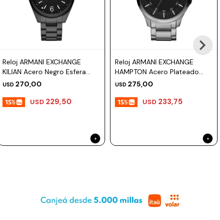
Prune
Mistral
Camelbak
Reloj ARMANI EXCHANGE
Reloj ARMANI EXCHANGE
Lamy
KILIAN Acero Negro Esfera
HAMPTON Acero Plateado
42mm
Esfera 46mm
Kaweco
270,00
275,00
USD
USD
229,50
233,75
USD
USD