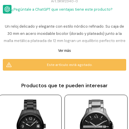
ESCRITURA
SKW2340-0
Ver
Loria
¿Pegúntale a ChatGPT que ventajas tiene este producto?
todo
Studio
Pluma
HIDRATACIÓN
Relojes
Casio
Repuestos
Un reloj delicado y elegante con estilo nórdico refinado. Su caja de
Metal
MOCHILAS
30 mm en acero inoxidable bicolor (dorado y plateado) junto a la
Fossil
Bolígrafo
Plastico
malla metálica plateada de 12 mm logran un equilibrio perfecto entre
ACCESORIOS
Skagen
Rollerball
presencia y sutileza. La esfera blanca-plateada con acabado
Accesorios
Ver más
Rosefield
Lápiz
sunray combina numerales en 12 y 6 con cristales brillantes en los
Encendedores
OUTLET
mecánico
demás marcadores, aportando luminosidad sutil. Un accesorio
Este artículo está agotado.
Maserati
Lentes
sofisticado y versátil para acompañar looks casuales o salidas
de
BLOG
Armani
sol
especiales.
Exchange
Productos que te pueden interesar
Ver
WATCHME
Emporio
todo
Resistencia al agua de 3 ATM, ideal para lluvia o salpicaduras (no es
EN
Armani
accesorios
sumergible).
VIVO
Zippo
Incluye 2 años de garantía en la maquinaria.
Jansport
Empresa
Compra
Blog
Karvik