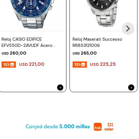
profundas.
Prune
Mistral
Incluye 2 años de garantía en la maquinaria.
Camelbak
Reloj CASIO EDIFICE
Reloj Maserati Successo
Lamy
EFV550D-2AVUDF Acero
R8853121006
Plateado Esfera 47mm
Kaweco
260,00
265,00
USD
USD
221,00
225,25
USD
USD