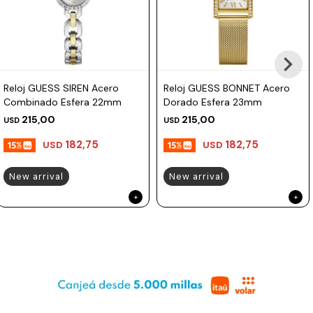
Prune
Mistral
Camelbak
Reloj GUESS SIREN Acero
Reloj GUESS BONNET Acero
Lamy
Combinado Esfera 22mm
Dorado Esfera 23mm
Kaweco
215,00
215,00
USD
USD
182,75
182,75
USD
USD
New arrival
New arrival