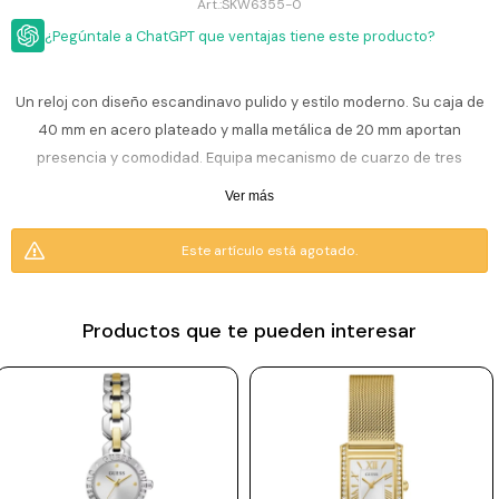
ESCRITURA
SKW6355-0
Ver
Loria
¿Pegúntale a ChatGPT que ventajas tiene este producto?
todo
Studio
Pluma
HIDRATACIÓN
Relojes
Casio
Repuestos
Un reloj con diseño escandinavo pulido y estilo moderno. Su caja de
Metal
MOCHILAS
40 mm en acero plateado y malla metálica de 20 mm aportan
Fossil
Bolígrafo
Plastico
presencia y comodidad. Equipa mecanismo de cuarzo de tres
ACCESORIOS
Skagen
Rollerball
agujas, y su esfera azul “Deep Ocean” suma un toque elegante y
Accesorios
Ver más
Rosefield
Lápiz
contemporáneo. Todo está protegido por cristal mineral resistente.
Encendedores
OUTLET
mecánico
Este artículo está agotado.
Maserati
Lentes
Resiste agua 5 ATM (50 m), ideal para lluvia, lavado de manos o
de
BLOG
Armani
sol
duchas ligeras, no apto para natación prolongada.
Exchange
Productos que te pueden interesar
Ver
WATCHME
Emporio
todo
Incluye 2 años de garantía en la maquinaria.
EN
Armani
accesorios
VIVO
Zippo
Jansport
Empresa
Compra
Blog
Karvik