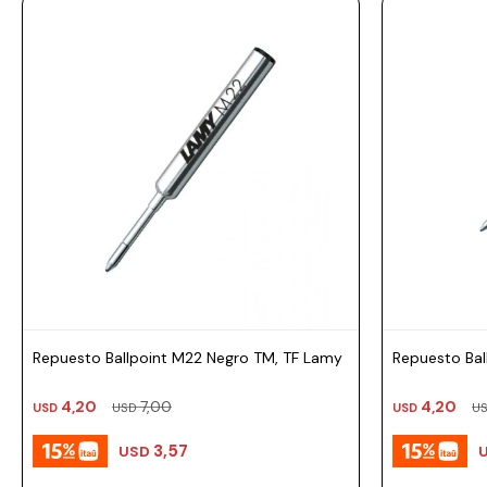
Prune
Mistral
Camelbak
Lamy
Kaweco
Repuesto Ballpoint M22 Negro TM, TF Lamy
Repuesto Bal
4,20
7,00
4,20
USD
USD
USD
U
3,57
USD