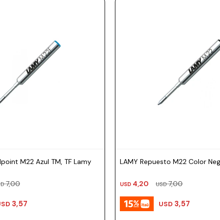
lpoint M22 Azul TM, TF Lamy
LAMY Repuesto M22 Color Neg
7,00
4,20
7,00
SD
USD
USD
3,57
3,57
USD
USD