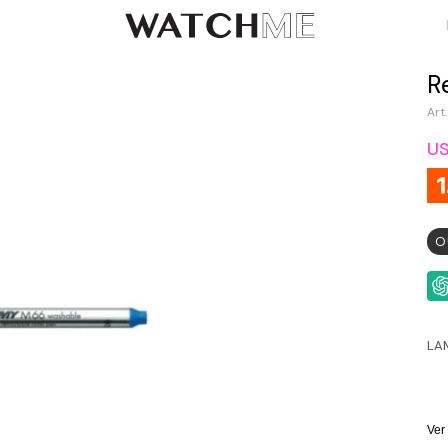
R
U
O
LAM
Ver