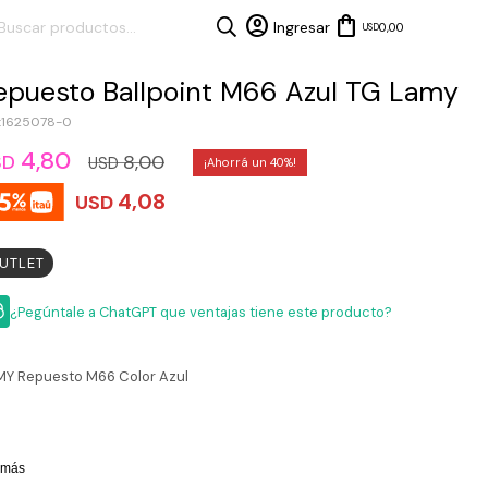
0,00
USD
epuesto Ballpoint M66 Azul TG Lamy
1625078-0
4,80
8,00
SD
USD
40
4,08
USD
UTLET
¿Pegúntale a ChatGPT que ventajas tiene este producto?
Y Repuesto M66 Color Azul
 más