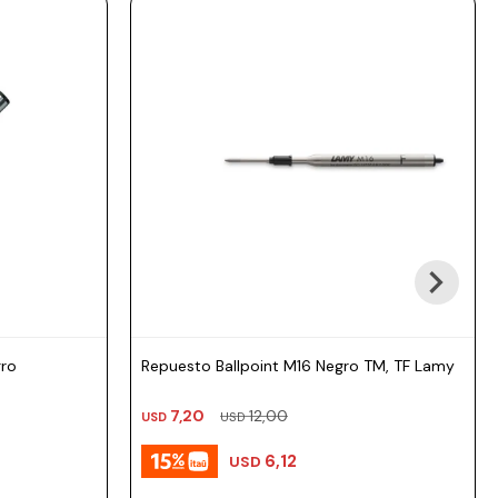
ro
Repuesto Ballpoint M16 Negro TM, TF Lamy
7,20
12,00
USD
USD
6,12
USD