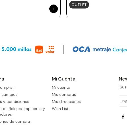
OUTLET
ra
Mi Cuenta
New
¡Sus
omprar
Mi cuenta
y cambios
Mis compras
s y condiciones
Mis direcciones
 de Relojes, Lapiceras y
Wish List
edores

iones de compra