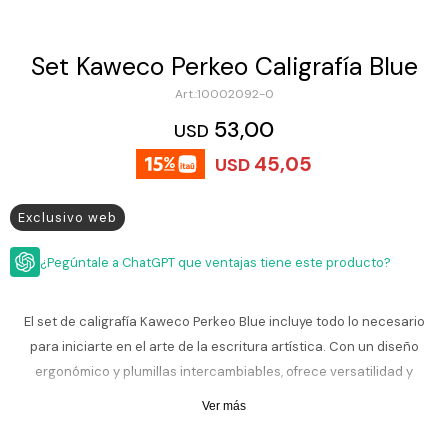
ESCRITURA
Ver
Loria
todo
Studio
Pluma
HIDRATACIÓN
Relojes
Set Kaweco Perkeo Caligrafía Blue
Casio
Repuestos
10002092-0
Metal
MOCHILAS
Fossil
Bolígrafo
53,00
USD
Plastico
ACCESORIOS
Skagen
Rollerball
45,05
USD
Accesorios
Rosefield
Lápiz
Encendedores
OUTLET
mecánico
Exclusivo web
Maserati
Lentes
de
BLOG
Armani
¿Pegúntale a ChatGPT que ventajas tiene este producto?
sol
Exchange
Ver
WATCHME
Emporio
todo
El set de caligrafía Kaweco Perkeo Blue incluye todo lo necesario
EN
Armani
accesorios
VIVO
para iniciarte en el arte de la escritura artística. Con un diseño
Zippo
ergonómico y plumillas intercambiables, ofrece versatilidad y
precisión. Perfecto para principiantes y expertos
Jansport
Ver más
Empresa
Compra
Blog
Karvik