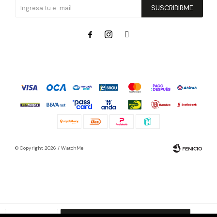
SUSCRIBIRME



© Copyright 2026 / WatchMe
Fenicio