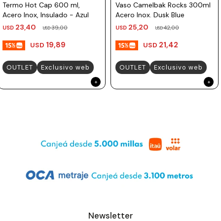
Termo Hot Cap 600 ml,
Vaso Camelbak Rocks 300ml
Acero Inox, Insulado - Azul
Acero Inox. Dusk Blue
23,40
25,20
USD
39,00
USD
42,00
USD
USD
19,89
21,42
USD
USD
OUTLET
Exclusivo web
OUTLET
Exclusivo web
Newsletter