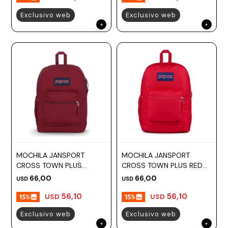
Exclusivo web
Exclusivo web
MOCHILA JANSPORT
MOCHILA JANSPORT
CROSS TOWN PLUS
CROSS TOWN PLUS RED
RUSSET RED
TAPE
66,00
66,00
USD
USD
56,10
56,10
USD
USD
Exclusivo web
Exclusivo web