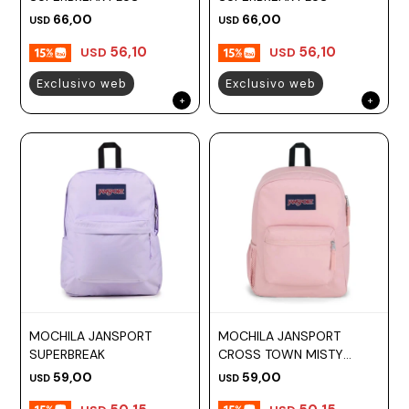
66,00
66,00
USD
USD
Prune
56,10
56,10
USD
USD
Mistral
Exclusivo web
Exclusivo web
Camelbak
Lamy
Kaweco
MOCHILA JANSPORT
MOCHILA JANSPORT
SUPERBREAK
CROSS TOWN MISTY
ROSE
59,00
59,00
USD
USD