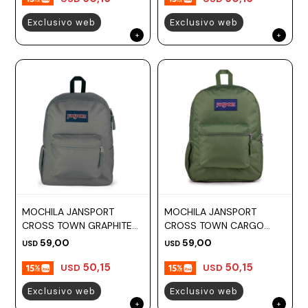
Exclusivo web
Exclusivo web
MOCHILA JANSPORT
MOCHILA JANSPORT
CROSS TOWN GRAPHITE
CROSS TOWN CARGO
GREY
GREEN
59,00
59,00
USD
USD
50,15
50,15
USD
USD
Exclusivo web
Exclusivo web