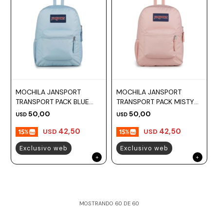
MOCHILA JANSPORT
MOCHILA JANSPORT
TRANSPORT PACK BLUE
TRANSPORT PACK MISTY
DESK
ROSE
50,00
50,00
USD
USD
42,50
42,50
USD
USD
Exclusivo web
Exclusivo web
MOSTRANDO
60
DE
60