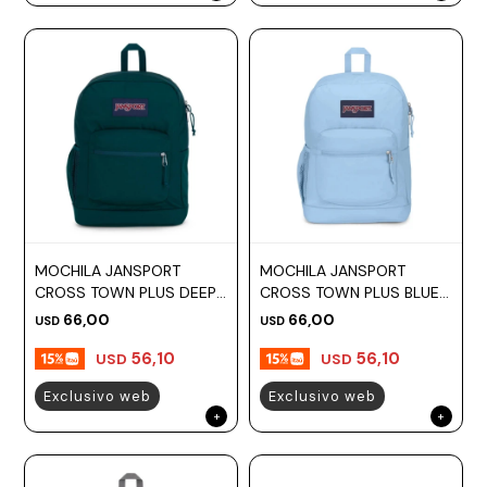
MOCHILA JANSPORT
MOCHILA JANSPORT
CROSS TOWN PLUS DEEP
CROSS TOWN PLUS BLUE
JUNIPER
DUSK
66,00
66,00
USD
USD
56,10
56,10
USD
USD
Exclusivo web
Exclusivo web