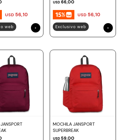
0
66,00
USD
56,10
56,10
USD
USD
vo web
Exclusivo web
 JANSPORT
MOCHILA JANSPORT
EAK
SUPERBREAK
0
59,00
USD