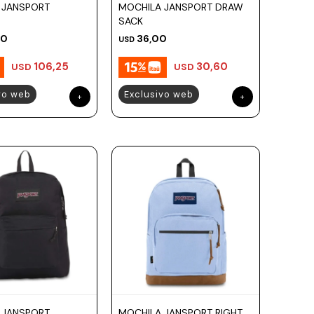
 JANSPORT
MOCHILA JANSPORT DRAW
SACK
00
36,00
USD
106,25
30,60
USD
USD
vo web
Exclusivo web
 JANSPORT
MOCHILA JANSPORT RIGHT