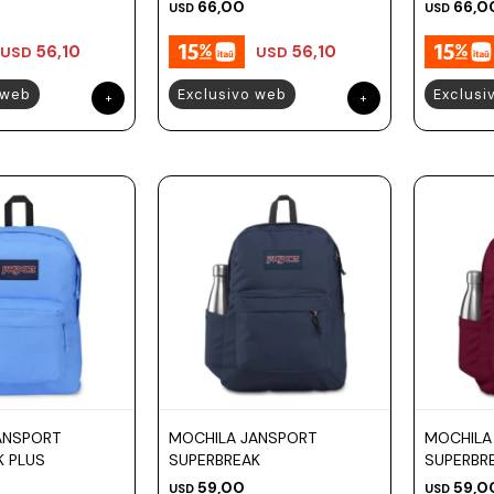
66,00
66,0
USD
USD
56,10
56,10
USD
USD
 web
Exclusivo web
Exclusi
ANSPORT
MOCHILA JANSPORT
MOCHILA
K PLUS
SUPERBREAK
SUPERBR
59,00
59,0
USD
USD