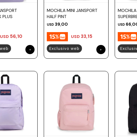
ANSPORT
MOCHILA MINI JANSPORT
MOCHILA
K PLUS
HALF PINT
SUPERBR
39,00
66,0
USD
USD
56,10
33,15
USD
USD
 web
Exclusivo web
Exclusi