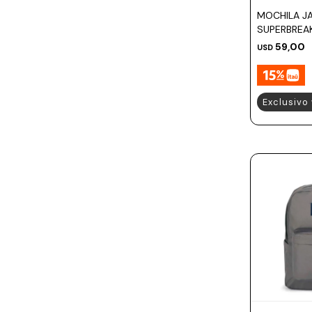
Prune
MOCHILA J
Mistral
SUPERBREA
59,00
USD
Camelbak
Lamy
Exclusivo
Kaweco