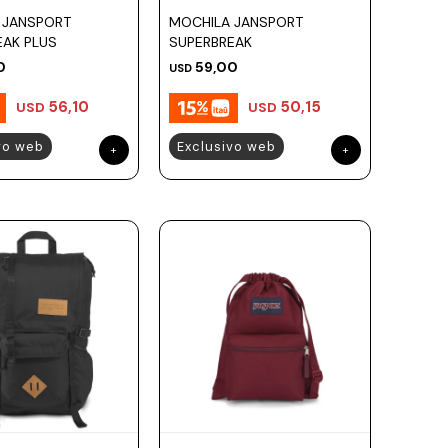
 JANSPORT
MOCHILA JANSPORT
EAK PLUS
SUPERBREAK
0
59,00
USD
56,10
50,15
USD
USD
vo web
Exclusivo web