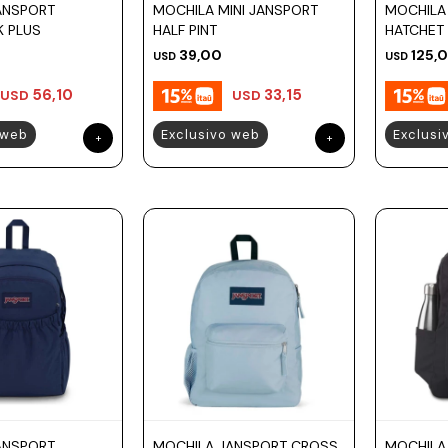
ANSPORT
MOCHILA MINI JANSPORT
MOCHILA
K PLUS
HALF PINT
HATCHET
39,00
125,
USD
USD
56,10
33,15
USD
USD
 web
Exclusivo web
Exclusi
ANSPORT
MOCHILA JANSPORT CROSS
MOCHILA