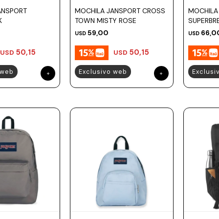
ANSPORT
MOCHILA JANSPORT CROSS
MOCHILA
K
TOWN MISTY ROSE
SUPERBR
59,00
66,0
USD
USD
50,15
50,15
USD
USD
 web
Exclusivo web
Exclusi