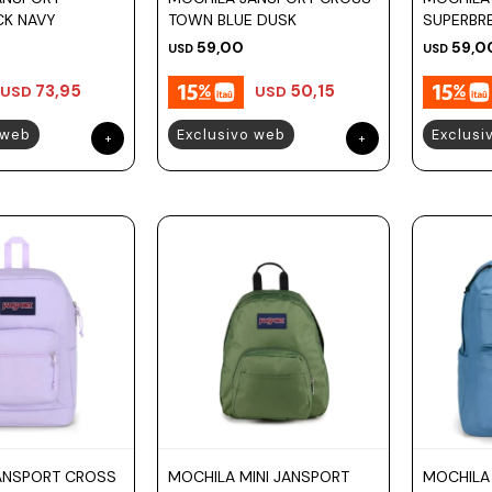
CK NAVY
TOWN BLUE DUSK
SUPERBR
59,00
59,0
USD
USD
73,95
50,15
USD
USD
 web
Exclusivo web
Exclusi
ANSPORT CROSS
MOCHILA MINI JANSPORT
MOCHILA