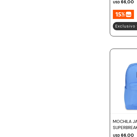
66,00
USD
Exclusivo
MOCHILA J
SUPERBREA
66,00
USD