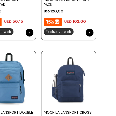
EAK
PACK
0
120,00
USD
50,15
102,00
USD
USD
vo web
Exclusivo web
 JANSPORT DOUBLE
MOCHILA JANSPORT CROSS