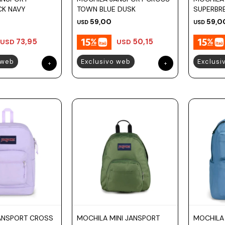
CK NAVY
TOWN BLUE DUSK
SUPERBR
59,00
59,0
USD
USD
73,95
50,15
USD
USD
 web
Exclusivo web
Exclusi
ANSPORT CROSS
MOCHILA MINI JANSPORT
MOCHILA