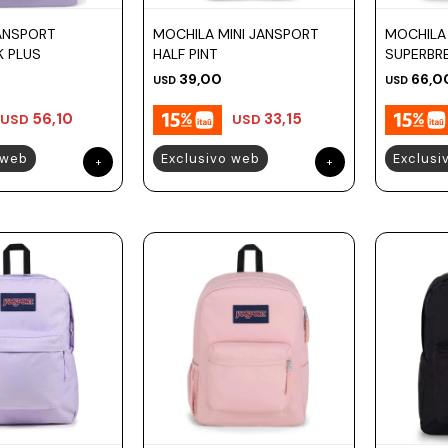
ANSPORT
MOCHILA MINI JANSPORT
MOCHILA
K PLUS
HALF PINT
SUPERBR
39,00
66,0
USD
USD
56,10
33,15
USD
USD
 web
Exclusivo web
Exclusi