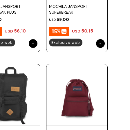
 JANSPORT
MOCHILA JANSPORT
EAK PLUS
SUPERBREAK
0
59,00
USD
56,10
50,15
USD
USD
vo web
Exclusivo web