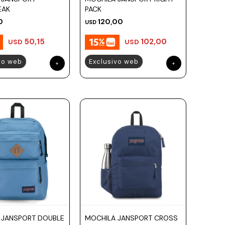
EAK
PACK
0
120,00
USD
50,15
102,00
USD
USD
vo web
Exclusivo web
 JANSPORT DOUBLE
MOCHILA JANSPORT CROSS