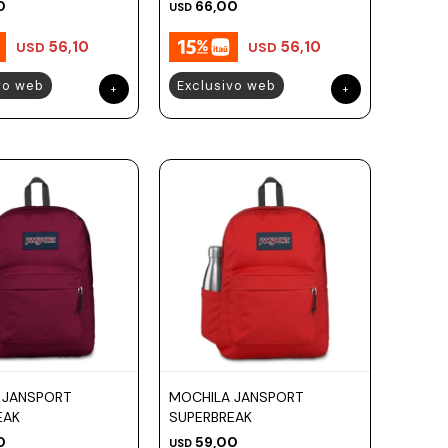
0
66,00
USD
56,10
56,10
USD
USD
vo web
Exclusivo web
 JANSPORT
MOCHILA JANSPORT
EAK
SUPERBREAK
0
59,00
USD