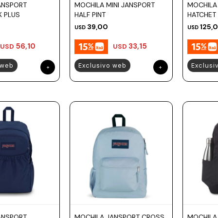
ANSPORT
MOCHILA MINI JANSPORT
MOCHILA
K PLUS
HALF PINT
HATCHET
39,00
125,
USD
USD
56,10
33,15
USD
USD
 web
Exclusivo web
Exclusi
ANSPORT
MOCHILA JANSPORT CROSS
MOCHILA