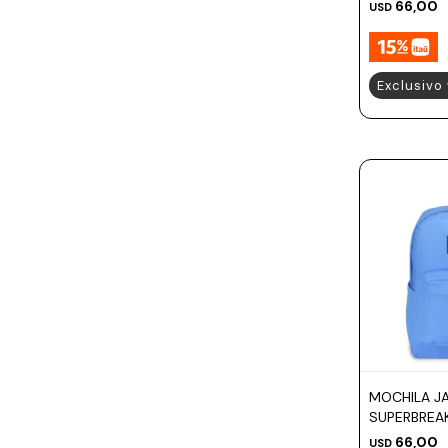
66,00
USD
Exclusivo
MOCHILA J
SUPERBREA
66,00
USD