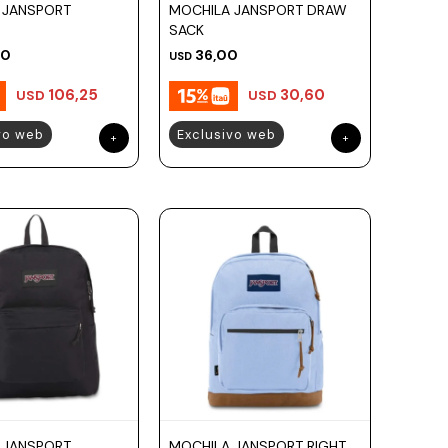
 JANSPORT
MOCHILA JANSPORT DRAW
SACK
00
36,00
USD
106,25
30,60
USD
USD
vo web
Exclusivo web
 JANSPORT
MOCHILA JANSPORT RIGHT