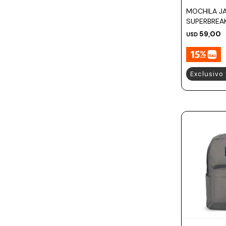
Prune
MOCHILA J
Mistral
SUPERBREA
59,00
USD
Camelbak
Lamy
Exclusivo
Kaweco