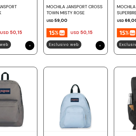
ANSPORT
MOCHILA JANSPORT CROSS
MOCHILA
K
TOWN MISTY ROSE
SUPERBR
59,00
66,0
USD
USD
50,15
50,15
USD
USD
 web
Exclusivo web
Exclusi