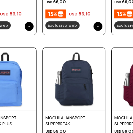
66,00
66,0
USD
USD
56,10
56,10
USD
USD
 web
Exclusivo web
Exclusi
ANSPORT
MOCHILA JANSPORT
MOCHILA
K PLUS
SUPERBREAK
SUPERBR
59,00
59,0
USD
USD