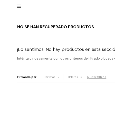

NO SE HAN RECUPERADO PRODUCTOS
Mis
datos
NUEVOS
Mis
INGRESOS
direcciones
Mis
¡Lo sentimos! No hay productos en esta secció
compras
Wish List
RELOJERÍA
Inténtalo nuevamente con otros criterios de filtrado o busca
Salir
Clásico
MARCAS
Quitar filtros
Filtrando por:
Carteras
Billeteras
Fashion
Guess
JOYERÍA
Deportivos
Michael
Kors
Ver
CARTERAS
Smart
todo
Joyería
Marc
Correa
Jacobs
ESCRITURA