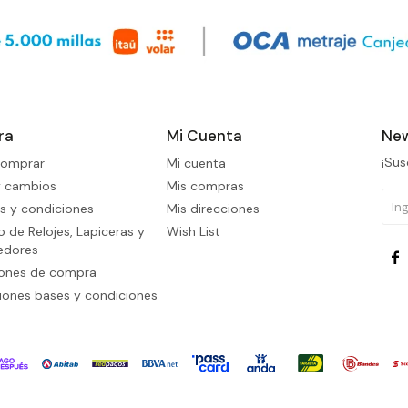
ra
Mi Cuenta
New
¡Sus
omprar
Mi cuenta
y cambios
Mis compras
s y condiciones
Mis direcciones
 de Relojes, Lapiceras y
Wish List
edores

iones de compra
ones bases y condiciones