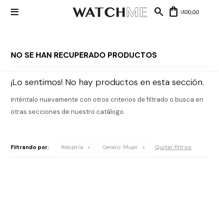

0,00
USD
NO SE HAN RECUPERADO PRODUCTOS
Mis datos
Mis
¡Lo sentimos! No hay productos en esta sección.
NUEVOS
direcciones
INGRESOS
Mis compras
Inténtalo nuevamente con otros criterios de filtrado o busca en
Wish List
Salir
otras secciones de nuestro catálogo.
RELOJERÍA
Clásico
MARCAS
Quitar filtros
Filtrando por:
Relojería
Genero:
Mujer
Fashion
Guess
JOYERÍA
Deportivos
Michael
Kors
Ver
CARTERAS
Smart
todo
Joyería
Marc
Correa
Jacobs