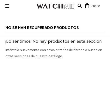

0,00
USD
NO SE HAN RECUPERADO PRODUCTOS
Mis datos
Mis
¡Lo sentimos! No hay productos en esta sección.
NUEVOS
direcciones
INGRESOS
Mis compras
Inténtalo nuevamente con otros criterios de filtrado o busca en
Wish List
Salir
otras secciones de nuestro catálogo.
RELOJERÍA
Clásico
MARCAS
Fashion
Guess
JOYERÍA
Deportivos
Michael
Kors
Ver
CARTERAS
Smart
todo
Joyería
Marc
Correa
Jacobs