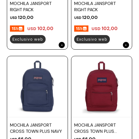
MOCHILA JANSPORT
MOCHILA JANSPORT
RIGHT PACK
RIGHT PACK
120,00
120,00
USD
USD
102,00
102,00
USD
USD
Exclusivo web
Exclusivo web
MOCHILA JANSPORT
MOCHILA JANSPORT
CROSS TOWN PLUS NAVY
CROSS TOWN PLUS
RUSSET RED
66,00
66,00