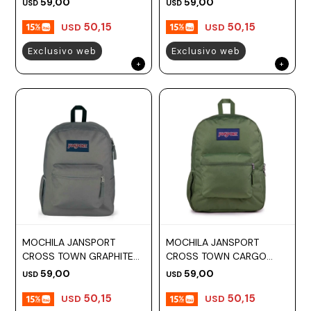
59,00
59,00
USD
USD
50,15
50,15
USD
USD
Exclusivo web
Exclusivo web
MOCHILA JANSPORT
MOCHILA JANSPORT
CROSS TOWN GRAPHITE
CROSS TOWN CARGO
GREY
GREEN
59,00
59,00
USD
USD
50,15
50,15
USD
USD