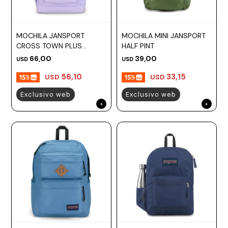
MOCHILA JANSPORT
MOCHILA MINI JANSPORT
CROSS TOWN PLUS
HALF PINT
PASTEL LILAC
66,00
39,00
USD
USD
56,10
33,15
USD
USD
Exclusivo web
Exclusivo web