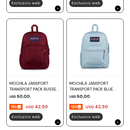
Exclusivo web
Exclusivo web
MOCHILA JANSPORT
MOCHILA JANSPORT
TRANSPORT PACK RUSSET
TRANSPORT PACK BLUE
RED
DESK
50,00
50,00
USD
USD
42,50
42,50
USD
USD
Exclusivo web
Exclusivo web