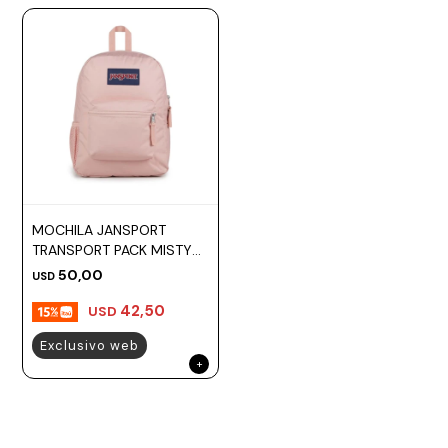
MOCHILA JANSPORT
TRANSPORT PACK MISTY
ROSE
50,00
USD
42,50
USD
Exclusivo web