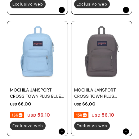
Exclusivo web
Exclusivo web
MOCHILA JANSPORT
MOCHILA JANSPORT
CROSS TOWN PLUS BLUE
CROSS TOWN PLUS
DUSK
GRAPHITE GREY
66,00
66,00
USD
USD
56,10
56,10
USD
USD
Exclusivo web
Exclusivo web