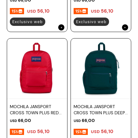
USD
USD
56,10
56,10
USD
USD
Exclusivo web
Exclusivo web
MOCHILA JANSPORT
MOCHILA JANSPORT
CROSS TOWN PLUS RED
CROSS TOWN PLUS DEEP
TAPE
JUNIPER
66,00
66,00
USD
USD
56,10
56,10
USD
USD