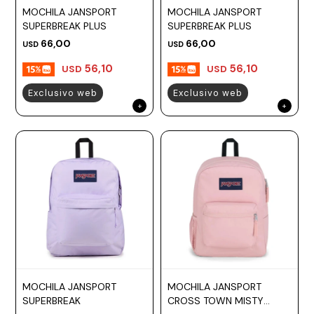
MOCHILA JANSPORT
MOCHILA JANSPORT
Prune
SUPERBREAK PLUS
SUPERBREAK PLUS
Mistral
66,00
66,00
USD
USD
Camelbak
56,10
56,10
USD
USD
Lamy
Exclusivo web
Exclusivo web
Kaweco
MOCHILA JANSPORT
MOCHILA JANSPORT
SUPERBREAK
CROSS TOWN MISTY