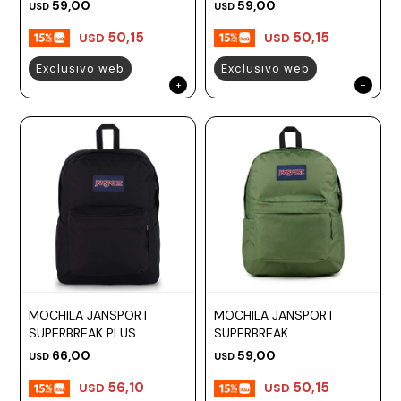
ROSE
59,00
59,00
USD
USD
50,15
50,15
USD
USD
Exclusivo web
Exclusivo web
MOCHILA JANSPORT
MOCHILA JANSPORT
SUPERBREAK PLUS
SUPERBREAK
66,00
59,00
USD
USD
56,10
50,15
USD
USD