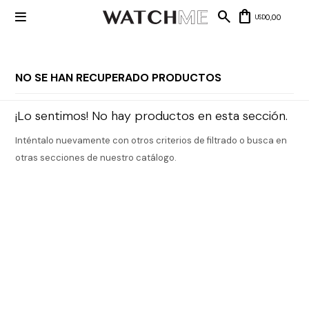

0,00
USD
NO SE HAN RECUPERADO PRODUCTOS
Mis datos
Mis
¡Lo sentimos! No hay productos en esta sección.
NUEVOS
direcciones
INGRESOS
Mis compras
Inténtalo nuevamente con otros criterios de filtrado o busca en
Wish List
Salir
otras secciones de nuestro catálogo.
RELOJERÍA
Clásico
MARCAS
Fashion
Guess
JOYERÍA
Deportivos
Michael
Kors
Ver
CARTERAS
Smart
todo
Joyería
Marc
Correa
Jacobs