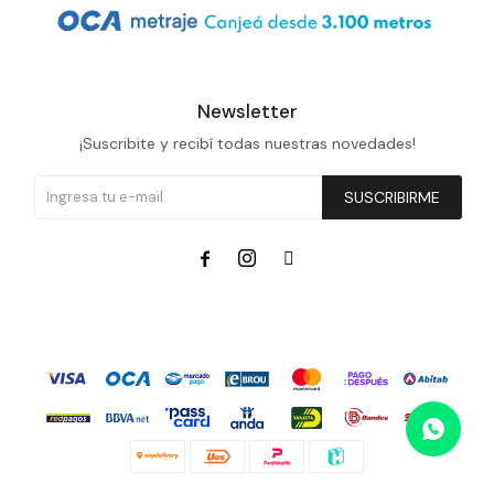
Prune
Mistral
Camelbak
Newsletter
¡Suscribite y recibí todas nuestras novedades!
Lamy
Kaweco
SUSCRIBIRME


