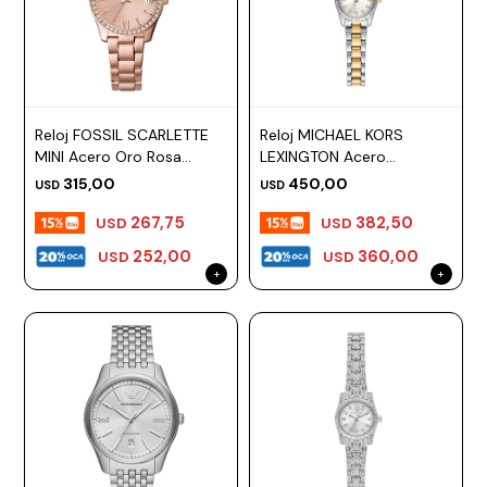
ESCRITURA
Ver
Loria
todo
Studio
Pluma
HIDRATACIÓN
Relojes
Casio
Repuestos
Metal
MOCHILAS
Fossil
Bolígrafo
Reloj FOSSIL SCARLETTE
Reloj MICHAEL KORS
Plastico
MINI Acero Oro Rosa
LEXINGTON Acero
ACCESORIOS
Skagen
Rollerball
Esfera 32mm
Combinado Esfera 19mm
315,00
450,00
Accesorios
USD
USD
Rosefield
Lápiz
Encendedores
267,75
382,50
OUTLET
mecánico
USD
USD
Maserati
252,00
360,00
Lentes
USD
USD
de
BLOG
Armani
sol
Exchange
Ver
WATCHME
Emporio
todo
EN
Armani
accesorios
VIVO
Zippo
Jansport
Empresa
Compra
Blog
Karvik