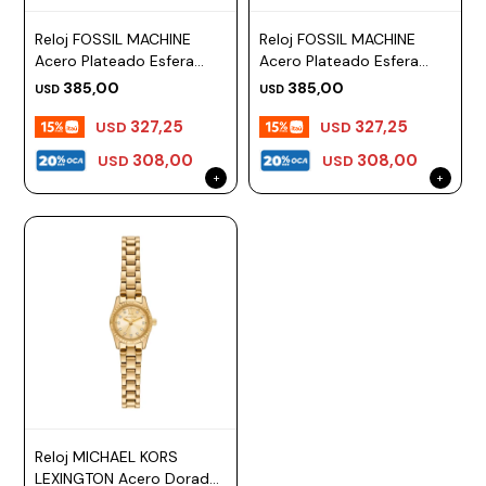
Reloj FOSSIL MACHINE
Reloj FOSSIL MACHINE
Acero Plateado Esfera
Acero Plateado Esfera
42mm
44mm
385,00
385,00
USD
USD
327,25
327,25
USD
USD
308,00
308,00
USD
USD
Reloj MICHAEL KORS
LEXINGTON Acero Dorado