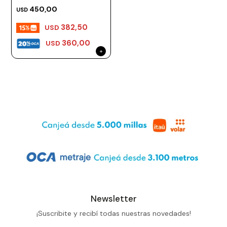
Esfera 19mm
450,00
USD
382,50
USD
360,00
USD
Newsletter
¡Suscribite y recibí todas nuestras novedades!