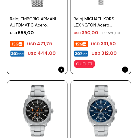
Prune
Mistral
Reloj EMPORIO ARMANI
Reloj MICHAEL KORS
AUTOMATIC Acero
LEXINGTON Acero
Camelbak
Plateado Esfera 41mm
Plateado Esfera 19mm
555,00
390,00
USD
USD
520,00
USD
Lamy
471,75
331,50
USD
USD
Kaweco
444,00
312,00
USD
USD
OUTLET