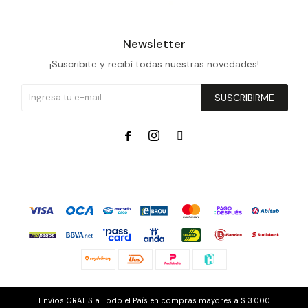
Prune
Mistral
Newsletter
¡Suscribite y recibí todas nuestras novedades!
Camelbak
Lamy
SUSCRIBIRME
Kaweco



© Copyright 2026 / WatchMe
Envíos GRATIS a Todo el País en compras mayores a $ 3.000