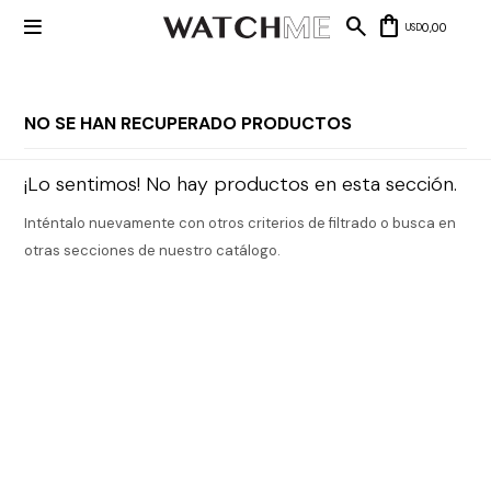

0,00
USD
NO SE HAN RECUPERADO PRODUCTOS
Mis datos
Mis
¡Lo sentimos! No hay productos en esta sección.
NUEVOS
direcciones
INGRESOS
Mis compras
Inténtalo nuevamente con otros criterios de filtrado o busca en
Wish List
Salir
otras secciones de nuestro catálogo.
RELOJERÍA
Clásico
MARCAS
Fashion
Guess
JOYERÍA
Deportivos
Michael
Kors
Ver
CARTERAS
Smart
todo
Joyería
Marc
Correa
Jacobs