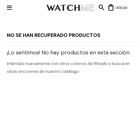

0,00
USD
NO SE HAN RECUPERADO PRODUCTOS
Mis datos
Mis
¡Lo sentimos! No hay productos en esta sección.
NUEVOS
direcciones
INGRESOS
Mis compras
Inténtalo nuevamente con otros criterios de filtrado o busca en
Wish List
Salir
otras secciones de nuestro catálogo.
RELOJERÍA
Clásico
MARCAS
Fashion
Guess
JOYERÍA
Deportivos
Michael
Kors
Ver
CARTERAS
Smart
todo
Joyería
Marc
Correa
Jacobs