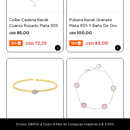
Collar Cadena Karvik
Pulsera Karvik Granate
Cuarzo Rosado Plata 925
Plata 925 Y Baño De Oro
85,00
100,00
USD
USD
72,25
85,00
USD
USD
Pulsera Karvik Labradorita
Pulsera Karvik Cuarzo
Envíos GRATIS a Todo el País en compras mayores a $ 3.000
Plata 925 Y Baño De Oro
Rosado Plata 925