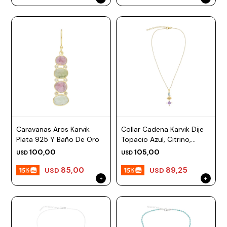
Caravanas Aros Karvik
Collar Cadena Karvik Dije
Plata 925 Y Baño De Oro
Topacio Azul, Citrino,
Diamantes Y Amatista
100,00
105,00
USD
USD
Plata 925 Y Baño De Oro
85,00
89,25
USD
USD