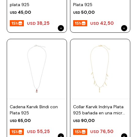
plata 925
Plata 925
45,00
50,00
USD
USD
38,25
42,50
USD
USD
Cadena Karvik Bindi con
Collar Karvik Indriya Plata
Plata 925
925 bañada en una micra
de oro 18k
65,00
90,00
USD
USD
55,25
76,50
USD
USD