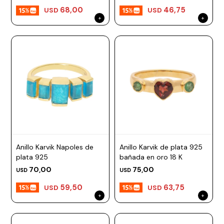
68,00
46,75
USD
USD
Prune
Mistral
Camelbak
Lamy
Kaweco
Anillo Karvik Napoles de
Anillo Karvik de plata 925
plata 925
bañada en oro 18 K
70,00
75,00
USD
USD
59,50
63,75
USD
USD