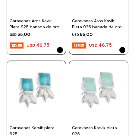
Caravanas Aros Kavik
Caravanas Aros Kavik
Plata 925 bañada de oro
Plata 925 bañada de oro
18k
18k
55,00
55,00
USD
USD
46,75
46,75
USD
USD
Caravanas Karvik plata
Caravanas Karvik plata
925
925