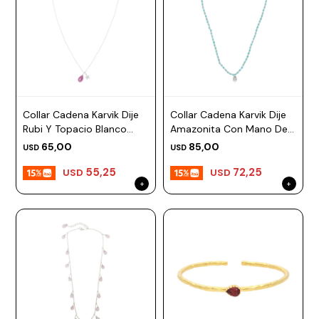
Collar Cadena Karvik Dije
Collar Cadena Karvik Dije
Rubi Y Topacio Blanco
Amazonita Con Mano De
Plata 925
Hamsa Plata 925
65,00
85,00
USD
USD
55,25
72,25
USD
USD