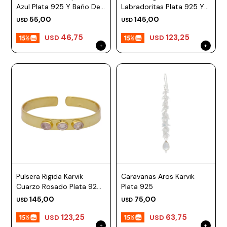
Azul Plata 925 Y Baño De
Labradoritas Plata 925 Y
Oro
Baño De Oro
55,00
145,00
USD
USD
46,75
123,25
USD
USD
Pulsera Rigida Karvik
Caravanas Aros Karvik
Cuarzo Rosado Plata 925
Plata 925
Y Baño De Oro
145,00
75,00
USD
USD
123,25
63,75
USD
USD