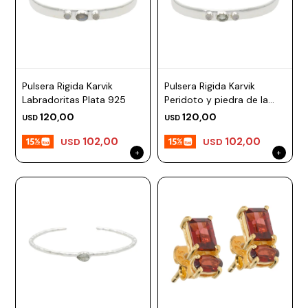
Pulsera Rigida Karvik
Pulsera Rigida Karvik
Labradoritas Plata 925
Peridoto y piedra de la
luna Plata 925
120,00
120,00
USD
USD
102,00
102,00
USD
USD