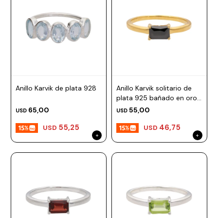
Anillo Karvik de plata 928
Anillo Karvik solitario de
plata 925 bañado en oro
18K
65,00
55,00
USD
USD
55,25
46,75
USD
USD