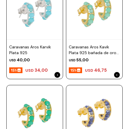
Caravanas Aros Karvik
Caravanas Aros Kavik
Plata 925
Plata 925 bañada de oro
18k
40,00
55,00
USD
USD
34,00
46,75
USD
USD