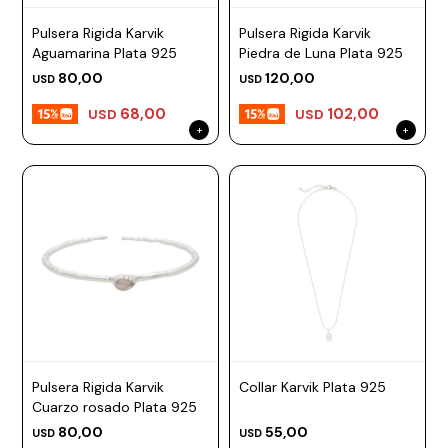
ESCRITURA
Ver
Loria
Pulsera Rigida Karvik
Pulsera Rigida Karvik
todo
Studio
Pluma
HIDRATACIÓN
Relojes
Aguamarina Plata 925
Piedra de Luna Plata 925
80,00
120,00
USD
USD
Casio
Repuestos
Metal
MOCHILAS
68,00
102,00
USD
USD
Fossil
Bolígrafo
Plastico
ACCESORIOS
Skagen
Rollerball
Accesorios
Rosefield
Lápiz
Encendedores
OUTLET
mecánico
Maserati
Lentes
de
BLOG
Armani
sol
Exchange
Ver
WATCHME
Emporio
todo
EN
Armani
accesorios
VIVO
Zippo
Pulsera Rigida Karvik
Collar Karvik Plata 925
Jansport
Cuarzo rosado Plata 925
Empresa
Compra
Blog
80,00
55,00
USD
USD
Karvik