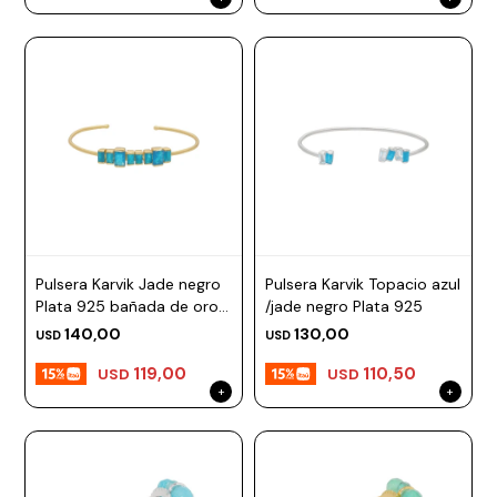
Pulsera Karvik Jade negro
Pulsera Karvik Topacio azul
Plata 925 bañada de oro
/jade negro Plata 925
18k
140,00
130,00
USD
USD
119,00
110,50
USD
USD