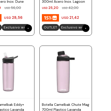
ero Inox. Dune
300ml Acero Inox. Lagoon
0
56,00
25,20
42,00
USD
USD
USD
28,56
21,42
USD
USD
Exclusivo web
OUTLET
Exclusivo web
Camelbak Eddy+
Botella Camelbak Chute Mag
astico Lavanda
700ml Plastico Lavanda