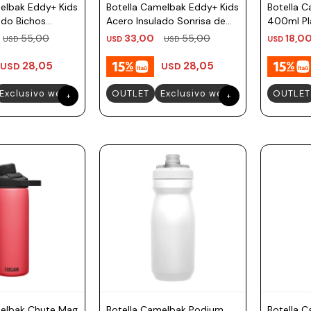
elbak Eddy+ Kids
Botella Camelbak Eddy+ Kids
Botella 
ado Bichos
Acero Insulado Sonrisa de
400ml Pla
Planetas 350ml
Musicale
55,00
33,00
55,00
18,0
USD
USD
USD
USD
28,05
28,05
USD
USD
Exclusivo web
OUTLET
Exclusivo web
OUTLET
melbak Chute Mag
Botella Camelbak Podium
Botella 