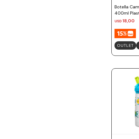
Prune
Botella Cam
Mistral
400ml Plast
Mantas
18,00
USD
Camelbak
Lamy
OUTLET
Kaweco