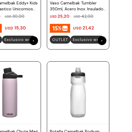
Camelbak Eddy+ Kids
Vaso Camelbak Tumbler
stico Unicornios
350ml, Acero Inox. Insulado
s
- Verde Agua
0
30,00
25,20
42,00
USD
USD
USD
15,30
21,42
USD
USD
Exclusivo web
OUTLET
Exclusivo web
Camelbak Chute Mag
Botella Camelbak Podium