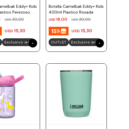
Camelbak Eddy+ Kids
Botella Camelbak Eddy+ Kids
astico Perezoso
400ml Plastico Rosada
0
30,00
18,00
30,00
USD
USD
USD
15,30
15,30
USD
USD
Exclusivo web
OUTLET
Exclusivo web