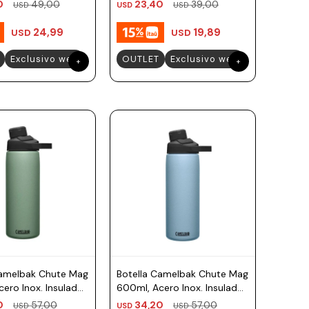
0
49,00
23,40
39,00
USD
USD
USD
24,99
19,89
USD
USD
Exclusivo web
OUTLET
Exclusivo web
Camelbak Chute Mag
Botella Camelbak Chute Mag
ero Inox. Insulado
600ml, Acero Inox. Insulado
Musgo
- Azul Claro
0
57,00
34,20
57,00
USD
USD
USD