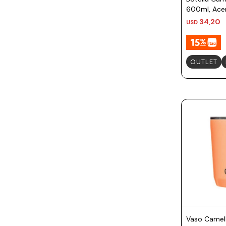
600ml, Acer
- Frutilla Sa
34,20
USD
OUTLET
Vaso Camel