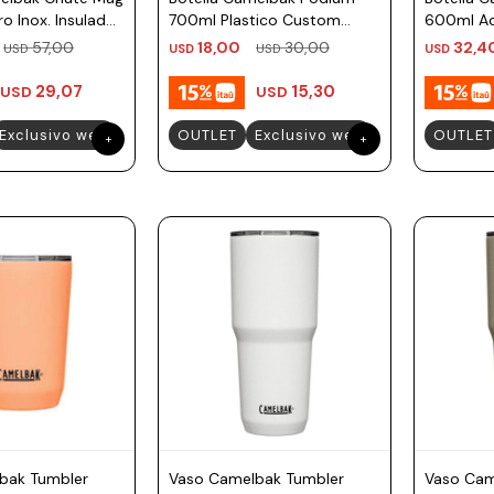
o Inox. Insulado
700ml Plastico Custom
600ml Ac
lvaje
White
57,00
18,00
30,00
32,4
USD
USD
USD
USD
29,07
15,30
USD
USD
Exclusivo web
OUTLET
Exclusivo web
OUTLET
bak Tumbler
Vaso Camelbak Tumbler
Vaso Cam