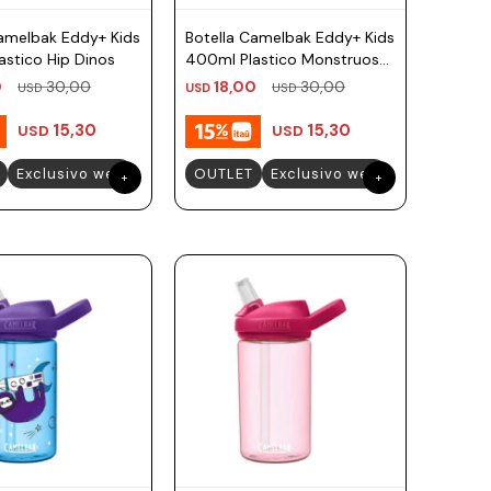
Camelbak Eddy+ Kids
Botella Camelbak Eddy+ Kids
stico Hip Dinos
400ml Plastico Monstruos
Skaters
0
30,00
18,00
30,00
USD
USD
USD
15,30
15,30
USD
USD
Exclusivo web
OUTLET
Exclusivo web