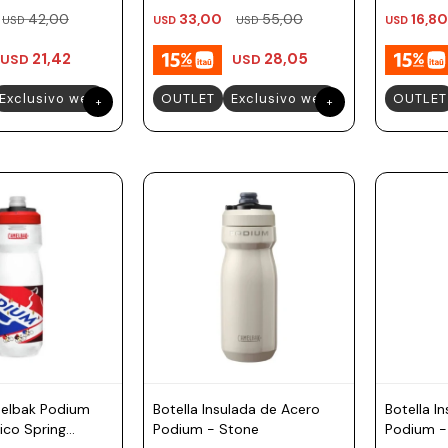
42,00
33,00
55,00
16,80
USD
USD
USD
USD
21,42
28,05
USD
USD
Exclusivo web
OUTLET
Exclusivo web
OUTLET
melbak Podium
Botella Insulada de Acero
Botella I
ico Spring
Podium - Stone
Podium 