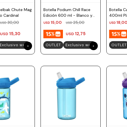
melbak Chute Mag
Botella Podium Chill Race
Botella 
o Cardinal
Edición 600 ml - Blanco y
400ml Pla
Rojo
30,00
15,00
25,00
18,0
USD
USD
USD
USD
15,30
12,75
USD
USD
Exclusivo web
OUTLET
Exclusivo web
OUTLET