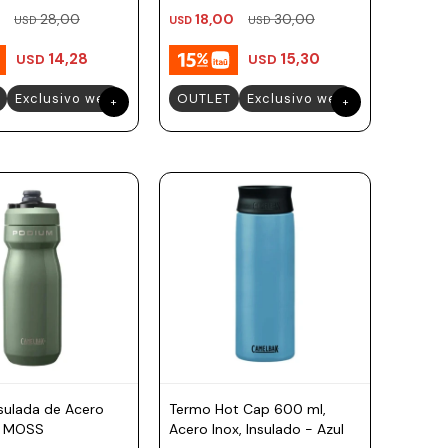
28,00
18,00
30,00
USD
USD
USD
14,28
15,30
USD
USD
Exclusivo web
OUTLET
Exclusivo web
nsulada de Acero
Termo Hot Cap 600 ml,
- MOSS
Acero Inox, Insulado - Azul