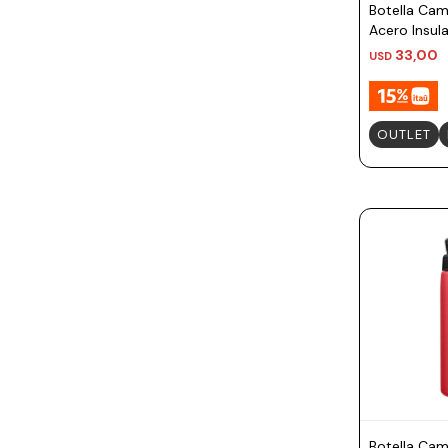
Botella Cam
Acero Insul
350ml
33,00
USD
OUTLET
Botella Ca