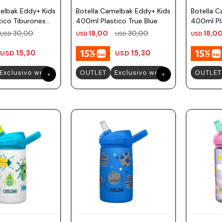
elbak Eddy+ Kids
Botella Camelbak Eddy+ Kids
Botella 
ico Tiburones
400ml Plastico True Blue
400ml Pl
Espacial
30,00
18,00
30,00
18,0
USD
USD
USD
USD
15,30
15,30
USD
USD
Exclusivo web
OUTLET
Exclusivo web
OUTLET