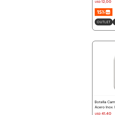
Summer
12,00
USD
OUTLET
Botella Cam
Acero Inox. 
Blanco
41,40
USD