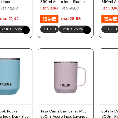
 Inox.
850ml Acero Inox. Blanco
850ml Ac
42,00
33,60
56,00
33,6
USD
USD
USD
USD
21,42
28,56
USD
USD
Exclusivo web
OUTLET
Exclusivo web
OUTLET
bak Rocks
Taza Camelbak Camp Mug
Botella 
 Inox. Dusk Blue
350ml Acero Inox. Lavanda
600ml Pl