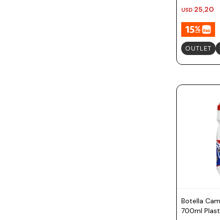
25,20
USD
OUTLET
Botella Ca
700ml Plast