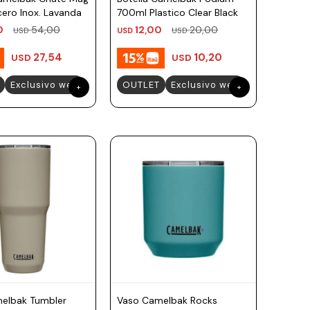
ero Inox. Lavanda
700ml Plastico Clear Black
0
54,00
12,00
20,00
USD
USD
USD
27,54
10,20
USD
USD
Exclusivo web
OUTLET
Exclusivo web
elbak Tumbler
Vaso Camelbak Rocks