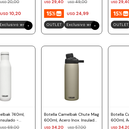
20,00
29,40
49,00
29,4
USD
USD
USD
USD
10,20
24,99
USD
USD
Exclusivo web
OUTLET
Exclusivo web
OUTLET
elbak 740ml,
Botella Camelbak Chute Mag
Botella 
Insulado -
600ml, Acero Inox. Insulado
600ml, Ac
- Arena
- Verde 
69,00
34,20
57,00
34,2
USD
USD
USD
USD