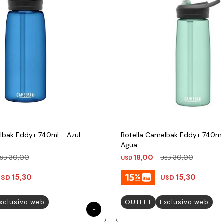
lbak Eddy+ 740ml - Azul
Botella Camelbak Eddy+ 740ml
Agua
30,00
18,00
30,00
SD
USD
USD
15,30
15,30
USD
USD
xclusivo web
OUTLET
Exclusivo web