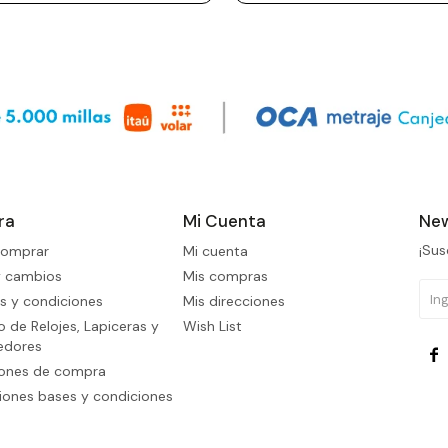
ra
Mi Cuenta
New
¡Sus
omprar
Mi cuenta
y cambios
Mis compras
s y condiciones
Mis direcciones
 de Relojes, Lapiceras y
Wish List
edores

iones de compra
ones bases y condiciones