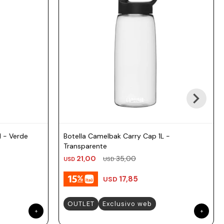
 - Verde
Botella Camelbak Carry Cap 1L -
Transparente
21,00
35,00
USD
USD
17,85
USD
OUTLET
Exclusivo web