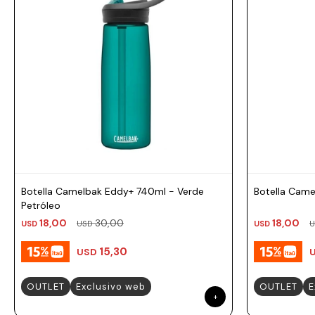
Prune
Mistral
Camelbak
Lamy
Kaweco
Botella Camelbak Eddy+ 740ml - Verde
Botella Came
Petróleo
18,00
30,00
18,00
USD
USD
USD
U
15,30
USD
OUTLET
Exclusivo web
OUTLET
E