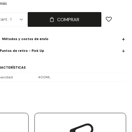
piar y a prueba de derrames, es ideal para acompañar a los niños en
 más
 aventuras diarias.
COMPRAR
1
Métodos y costos de envío
Puntos de retiro - Pick Up
RACTERÍSTICAS
acidad
400ML