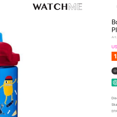
B
P
U
O
Dis
Ska
BPA