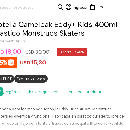
0,00
USD
otella Camelbak Eddy+ Kids 400ml
lastico Monstruos Skaters
2472401041-0
18,00
30,00
SD
USD
40
15,30
USD
UTLET
Exclusivo web
¿Pegúntale a ChatGPT que ventajas tiene este producto?
eñada para los más pequeños, la Eddy+ Kids 400ml Monstruos
ters es divertida y funcional. Fabricada en plástico duradero, libre de
, ofrece un flujo constante a través de su boquilla Bite Valve. Fácil de