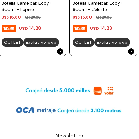
Botella Camelbak Eddy+
Botella Camelbak Eddy+
600ml - Lupine
600ml - Celeste
16,80
16,80
USD
28,00
USD
28,00
USD
USD
14,28
14,28
USD
USD
OUTLET
Exclusivo web
OUTLET
Exclusivo web
Newsletter