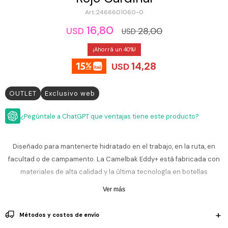
ESCRITURA
Ver
2466601060-0
Loria
todo
Studio
Pluma
HIDRATACIÓN
Relojes
16,80
28,00
USD
USD
Casio
Repuestos
Metal
40
MOCHILAS
Fossil
Bolígrafo
14,28
USD
Plastico
ACCESORIOS
Skagen
Rollerball
Accesorios
OUTLET
Exclusivo web
Rosefield
Lápiz
Encendedores
OUTLET
mecánico
Maserati
¿Pegúntale a ChatGPT que ventajas tiene este producto?
Lentes
de
BLOG
Armani
sol
Exchange
Diseñado para mantenerte hidratado en el trabajo, en la ruta, en
Ver
WATCHME
facultad o de campamento. La Camelbak Eddy+ está fabricada con
Emporio
todo
EN
Armani
accesorios
materiales de alta calidad y la última tecnología en botellas
VIVO
insuladas. Aislamiento de doble pared, mantiene las bebidas frias y
Zippo
Ver más
libres de condensación. Con la Eddy+, podés mantener tus bebidas
Jansport
hasta 24 horas frias.
Empresa
Compra
Blog
Métodos y costos de envío
Karvik