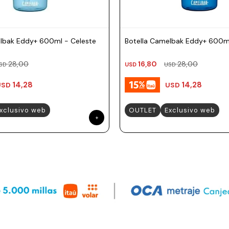
lbak Eddy+ 600ml - Celeste
Botella Camelbak Eddy+ 600ml
28,00
16,80
28,00
SD
USD
USD
14,28
14,28
USD
USD
xclusivo web
OUTLET
Exclusivo web