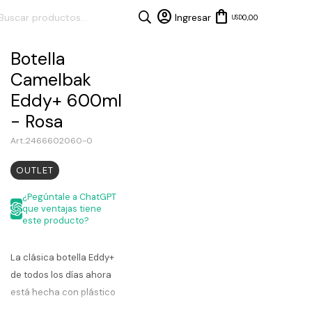
0,00
USD
Botella
Camelbak
Eddy+ 600ml
- Rosa
2466602060-0
OUTLET
¿Pegúntale a ChatGPT
que ventajas tiene
este producto?
La clásica botella Eddy+
de todos los días ahora
está hecha con plástico
Tritan Renew, un material