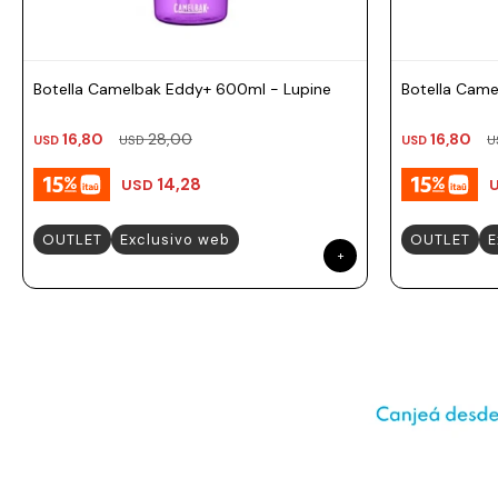
Prune
Mistral
Camelbak
Botella Camelbak Eddy+ 600ml - Lupine
Botella Came
Lamy
16,80
28,00
16,80
USD
USD
USD
U
Kaweco
14,28
USD
OUTLET
Exclusivo web
OUTLET
E