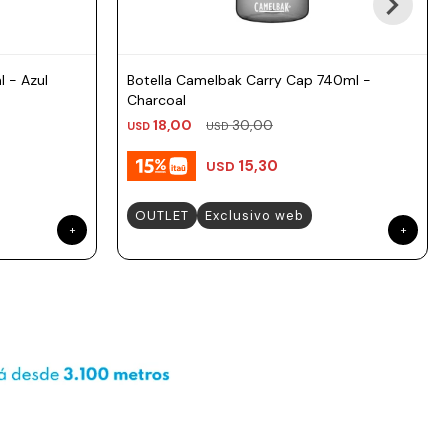
 - Azul
Botella Camelbak Carry Cap 740ml -
Charcoal
18,00
30,00
USD
USD
15,30
USD
OUTLET
Exclusivo web