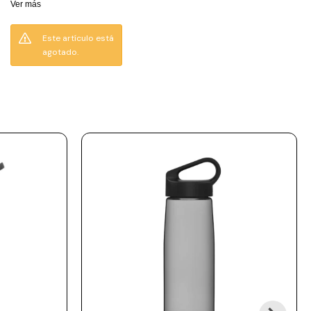
Ver más
50% reciclado. La pajilla
para beber es a prueba
Este artículo está
de derrames cuando está
agotado.
abierta y a prueba de
fugas cuando está
cerrada. Hidratación
ligera y duradera, fiable.