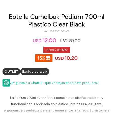
ESCRITURA
Ver
Loria
todo
Studio
Pluma
HIDRATACIÓN
Relojes
Botella Camelbak Podium 700ml
Casio
Repuestos
Plastico Clear Black
Metal
MOCHILAS
Fossil
Bolígrafo
1875101071-0
Plastico
ACCESORIOS
12,00
Skagen
Rollerball
20,00
USD
USD
Accesorios
Rosefield
Lápiz
40
Encendedores
OUTLET
mecánico
10,20
Maserati
USD
Lentes
de
BLOG
Armani
sol
Exchange
OUTLET
Exclusivo web
Ver
WATCHME
Emporio
todo
EN
Armani
¿Pegúntale a ChatGPT que ventajas tiene este producto?
accesorios
VIVO
Zippo
La Podium 700ml Clear Black combina un diseño moderno y
Jansport
funcionalidad. Fabricada en plástico libre de BPA, es ligera,
Empresa
Compra
Blog
Karvik
ergonómica y perfecta para entrenamientos intensos. Su sistema a