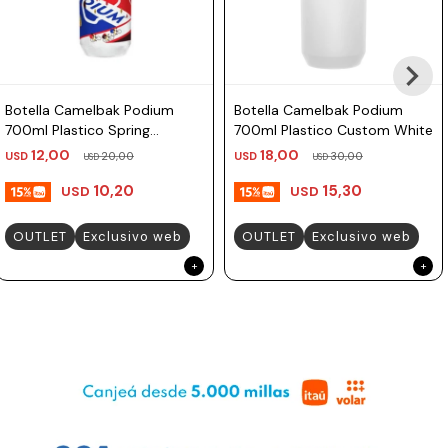
Botella Camelbak Podium
Botella Camelbak Podium
700ml Plastico Spring
700ml Plastico Custom White
Summer
12,00
18,00
USD
20,00
USD
30,00
USD
USD
10,20
15,30
USD
USD
OUTLET
Exclusivo web
OUTLET
Exclusivo web