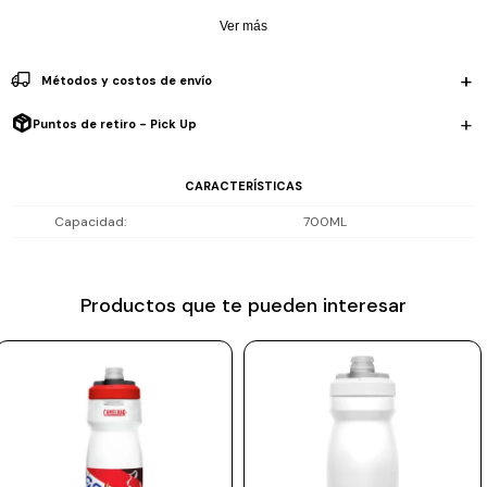
prueba de fugas ofrece confianza en cada uso.
Prune
Ver más
Mistral
Métodos y costos de envío
Camelbak
Puntos de retiro - Pick Up
Lamy
Kaweco
CARACTERÍSTICAS
Capacidad
700ML
Productos que te pueden interesar