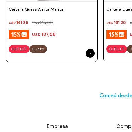
Prune
Cartera Guess Amita Marron
Cartera Gues
Mistral
161,25
215,00
161,25
Camelbak
USD
USD
USD
Lamy
137,06
USD
Kaweco
OUTLET
Cuero
OUTLET
C
Empresa
Comp