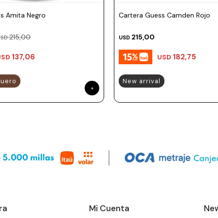
s Amita Negro
Cartera Guess Camden Rojo
215,00
215,00
USD
USD
137,06
182,75
USD
USD
uero
New arrival
ra
Mi Cuenta
New