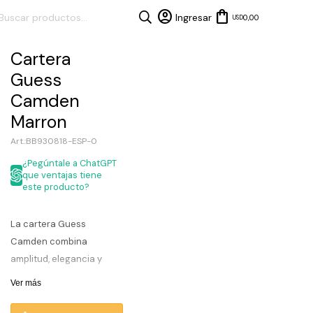
0,00
USD
Cartera
Guess
Camden
Marron
BB930818-ESP-0
¿Pegúntale a ChatGPT
que ventajas tiene
este producto?
La cartera Guess
Camden combina
amplitud, elegancia y
practicidad en un diseño
Ver más
ideal para acompañarte
todos los días. Su tono