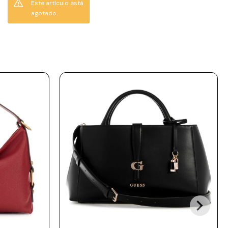
Este artículo está
espresso, un marrón
agotado.
oscuro sofisticado y fácil
de combinar, aporta un
estilo clásico que nunca
pasa de moda. Su
formato amplio permite
llevar todo lo que
necesitás con
comodidad, mientras que
sus detalles cuidados y el
distintivo logo Guess
completan un look
moderno y versátil.
Perfecta para el trabajo,
salidas o el uso diario.
Tamaño: 39 x 9 x 26 cm
(largo × ancho × alto).