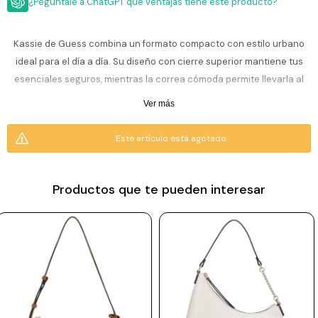
ESCRITURA
¿Pegúntale a ChatGPT que ventajas tiene este producto?
Ver
Loria
todo
Studio
Pluma
HIDRATACIÓN
Relojes
Kassie de Guess combina un formato compacto con estilo urbano
Casio
Repuestos
ideal para el día a día. Su diseño con cierre superior mantiene tus
Metal
MOCHILAS
esenciales seguros, mientras la correa cómoda permite llevarla al
Fossil
Bolígrafo
Plastico
hombro o cruzada. El acabado en denim aporta un look moderno y
Ver más
ACCESORIOS
Skagen
Rollerball
versátil, perfecto para sumar personalidad a cualquier outfit.
Accesorios
Rosefield
Lápiz
Este artículo está agotado.
Encendedores
OUTLET
mecánico
Tamaño: 25 × 7 × 14 cm (largo × ancho × alto).
Maserati
Lentes
Material: 84% algodón, 9% poliéster y 7% viscosa.
de
BLOG
Armani
Productos que te pueden interesar
sol
Exchange
Ver
WATCHME
Emporio
todo
EN
Armani
accesorios
VIVO
Zippo
Jansport
Empresa
Compra
Blog
Karvik