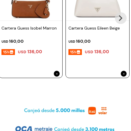
Prune
Mistral
Cartera Guess Isobel Marron
Cartera Guess Eileen Beige
Camelbak
Lamy
160,00
160,00
USD
USD
Kaweco
136,00
136,00
USD
USD