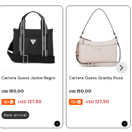
tanto con ropa clara como con tonos más oscuros, haciéndola
Prune
súper versátil.
Mistral
En resumen: una cartera chica, práctica y con el sello moderno de
Camelbak
Guess, lista para acompañarte en cada salida con ese toque
canchero que suma sin esfuerzo.
Lamy
Kaweco
Cartera Guess Jackie Negro
Cartera Guess Granby Rosa
150,00
150,00
USD
USD
127,50
127,50
USD
USD
New arrival