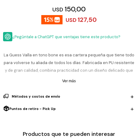
ESCRITURA
Ver
150,00
USD
Loria
todo
Studio
Pluma
HIDRATACIÓN
Relojes
127,50
USD
Casio
Repuestos
Metal
MOCHILAS
Fossil
Bolígrafo
¿Pegúntale a ChatGPT que ventajas tiene este producto?
Plastico
ACCESORIOS
Skagen
Rollerball
Accesorios
La Guess Valla en tono bone es esa cartera pequeña que tiene todo
Rosefield
Lápiz
Encendedores
para volverse tu aliada de todos los días. Fabricada en PU resistente
OUTLET
mecánico
Maserati
y de gran calidad, combina practicidad con un diseño delicado que
Lentes
de
levanta cualquier look.
BLOG
Armani
Ver más
sol
Exchange
Ver
Con sus 22 cm de ancho, 12 cm de alto y 6 cm de profundidad, es
WATCHME
Emporio
Métodos y costos de envío
todo
EN
Armani
perfecta para llevar lo esencial: billetera, celular, llaves y un par de
accesorios
VIVO
extras. Su tamaño la ubica en la categoría de mini cartera, iDeal para
Puntos de retiro - Pick Up
Zippo
esas salidas donde buscás andar cómoda, liviana y con estilo.
Jansport
Empresa
Compra
Blog
El color bone, elegante y luminoso, le da un aire fresco que combina
Productos que te pueden interesar
Karvik