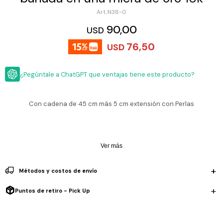
ESCRITURA
Ver
N38-0
Loria
todo
Studio
Pluma
HIDRATACIÓN
Relojes
90,00
USD
Casio
Repuestos
76,50
USD
Metal
MOCHILAS
Fossil
Bolígrafo
Plastico
¿Pegúntale a ChatGPT que ventajas tiene este producto?
ACCESORIOS
Skagen
Rollerball
Accesorios
Rosefield
Lápiz
Encendedores
OUTLET
mecánico
Con cadena de 45 cm más 5 cm extensión con Perlas
Maserati
Lentes
de
BLOG
Armani
sol
Exchange
Ver más
Ver
WATCHME
Emporio
todo
EN
Armani
accesorios
Métodos y costos de envío
VIVO
Zippo
Puntos de retiro - Pick Up
Jansport
Empresa
Compra
Blog
Karvik