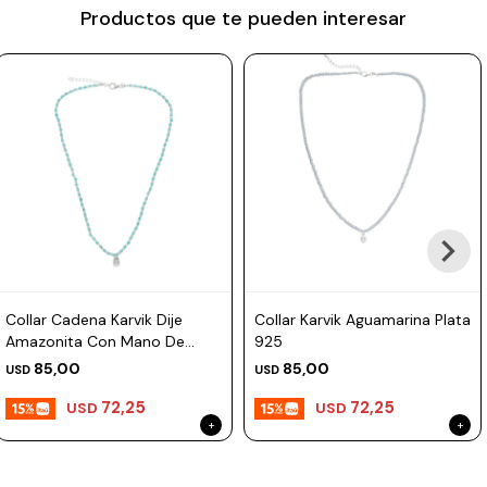
Productos que te pueden interesar
Prune
Mistral
Camelbak
Lamy
Kaweco
Collar Cadena Karvik Dije
Collar Karvik Aguamarina Plata
Amazonita Con Mano De
925
Hamsa Plata 925
85,00
85,00
USD
USD
72,25
72,25
USD
USD