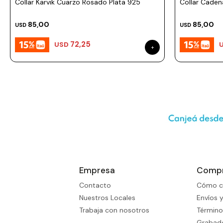
Collar Karvik Cuarzo Rosado Plata 925
Collar Caden
85,00
85,00
USD
USD
72,25
USD
Empresa
Comp
Contacto
Cómo c
Nuestros Locales
Envíos 
Trabaja con nosotros
Término
Grabado