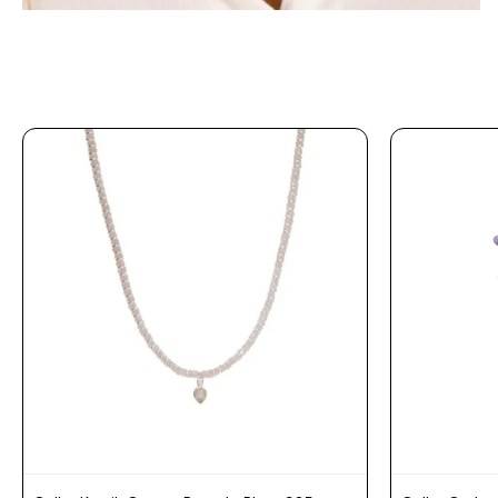
Prune
Mistral
Camelbak
Lamy
Kaweco