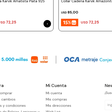
a Karvik Amatista Plata 925
Collar Cadena Karvik Amazonit
85,00
USD
72,25
72,25
USD
USD
ra
Mi Cuenta
New
¡Sus
omprar
Mi cuenta
y cambios
Mis compras
s y condiciones
Mis direcciones
 de Relojes, Lapiceras y
Wish List