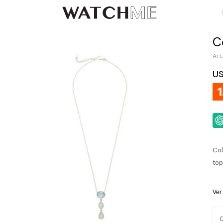
C
U
Col
top
Ver