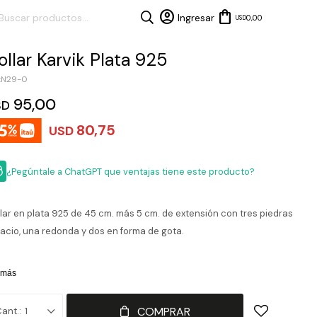
0,00
USD
ollar Karvik Plata 925
N29-0
95,00
SD
80,75
USD
¿Pegúntale a ChatGPT que ventajas tiene este producto?
lar en plata 925 de 45 cm. más 5 cm. de extensión con tres piedras
acio, una redonda y dos en forma de gota.
 más
COMPRAR
1