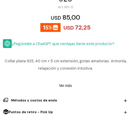
ESCRITURA
Ver
N11-0
Loria
todo
Studio
Pluma
HIDRATACIÓN
Relojes
85,00
USD
Casio
Repuestos
72,25
USD
Metal
MOCHILAS
Fossil
Bolígrafo
Plastico
¿Pegúntale a ChatGPT que ventajas tiene este producto?
ACCESORIOS
Skagen
Rollerball
Accesorios
Rosefield
Lápiz
Encendedores
OUTLET
mecánico
Collar plata 925, 40 cm + 5 cm extensión, gotas amatistas. Armonía,
Maserati
relajación y conexión intuitiva.
Lentes
de
BLOG
Armani
sol
Exchange
Ver más
Ver
WATCHME
Emporio
todo
EN
Armani
accesorios
Métodos y costos de envío
VIVO
Zippo
Puntos de retiro - Pick Up
Jansport
Empresa
Compra
Blog
Karvik