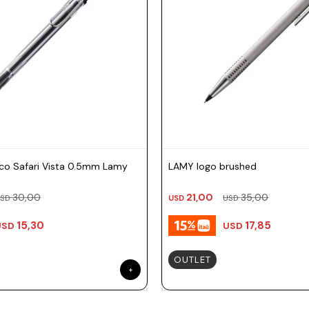
co Safari Vista 0.5mm Lamy
LAMY logo brushed
30,00
21,00
35,00
SD
USD
USD
15,30
17,85
USD
USD
OUTLET