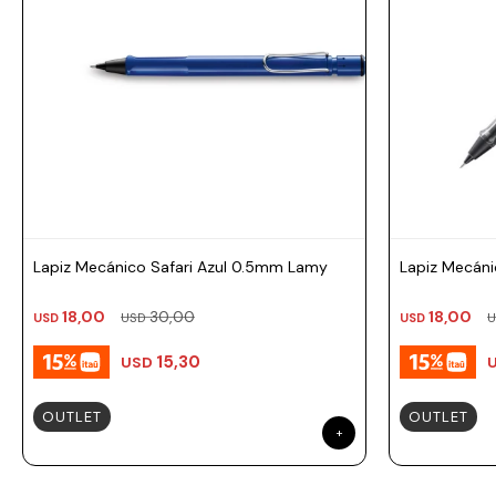
Prune
Mistral
Camelbak
Lamy
Kaweco
Lapiz Mecánico Safari Azul 0.5mm Lamy
Lapiz Mecáni
18,00
30,00
18,00
USD
USD
USD
U
15,30
USD
OUTLET
OUTLET