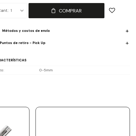
erior para insertar el grafo de repuesto. Su mecanismo preciso y de
COMPRAR
1
a calidad proviene de Japón. Lápiz Mecánico / Color Negro Mate /
minio / Trazo 0,5mm
Métodos y costos de envío
Puntos de retiro - Pick Up
RACTERÍSTICAS
zo
0-5mm