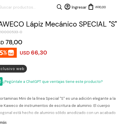
0,00
USD
AWECO Lápiz Mecánico SPECIAL "S"
10000533-0
78,00
SD
66,30
USD
xclusivo web
¿Pegúntale a ChatGPT que ventajas tiene este producto?
portaminas Mini de la línea Special "S" es una adición elegante a la
ie Kaweco de instrumentos de escritura de aluminio. El cuerpo
ogonal está hecho de aluminio sólido anodizado con un acabado
ro mate. El lápiz tiene un botón en la parte superior, lo que le permite
 más
ender la mina en pequeñas cantidades con cada clic. Retire el botón