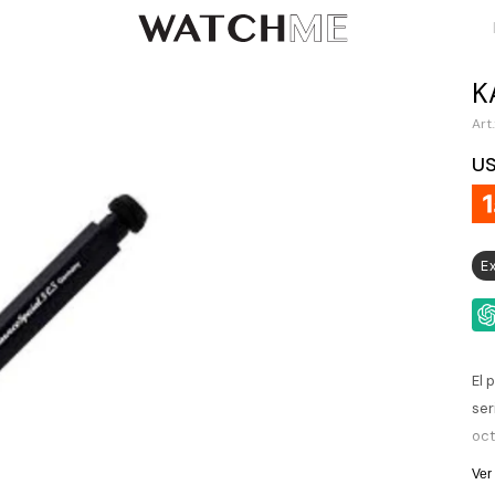
K
U
E
El 
ser
oct
neg
Ver
ext