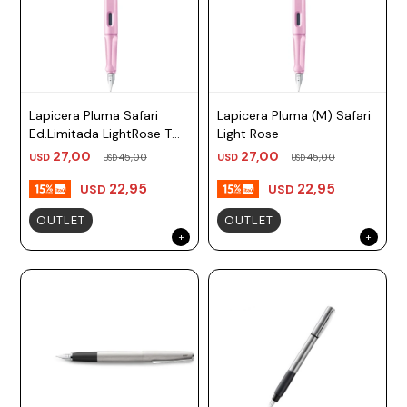
Lapicera Pluma Safari
Lapicera Pluma (M) Safari
Ed.Limitada LightRose TM,
Light Rose
TF Lamy
27,00
27,00
USD
45,00
USD
45,00
USD
USD
22,95
22,95
USD
USD
OUTLET
OUTLET