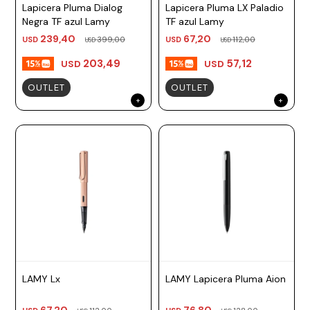
Lapicera Pluma Dialog
Lapicera Pluma LX Paladio
Negra TF azul Lamy
TF azul Lamy
239,40
67,20
USD
399,00
USD
112,00
USD
USD
203,49
57,12
USD
USD
OUTLET
OUTLET
LAMY Lx
LAMY Lapicera Pluma Aion
67,20
76,80