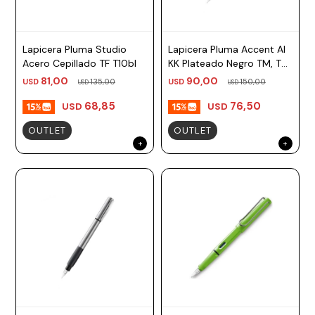
Lapicera Pluma Studio
Lapicera Pluma Accent Al
Acero Cepillado TF T10bl
KK Plateado Negro TM, TF
Azul Lamy
81,00
90,00
USD
135,00
USD
150,00
USD
USD
68,85
76,50
USD
USD
OUTLET
OUTLET