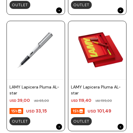
OUTLET
OUTLET
LAMY Lapicera Pluma AL-
LAMY Lapicera Pluma AL-
star
star
39,00
119,40
USD
65,00
USD
199,00
USD
USD
33,15
101,49
USD
USD
OUTLET
OUTLET