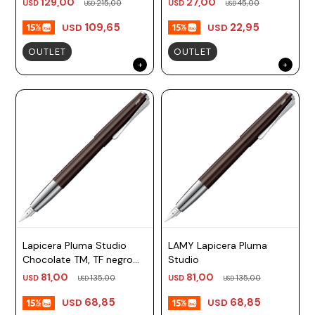
129,00
27,00
USD
215,00
USD
45,00
USD
USD
109,65
22,95
USD
USD
OUTLET
OUTLET
Lapicera Pluma Studio
LAMY Lapicera Pluma
Chocolate TM, TF negro
Studio
Lamy
81,00
81,00
USD
135,00
USD
135,00
USD
USD
68,85
68,85
USD
USD