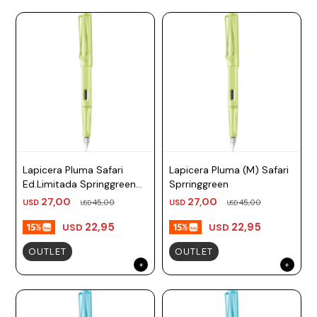
Lapicera Pluma Safari
Lapicera Pluma (M) Safari
Ed.Limitada Springgreen
Sprringgreen
TM, TF Lamy
27,00
27,00
USD
45,00
USD
45,00
USD
USD
22,95
22,95
USD
USD
OUTLET
OUTLET