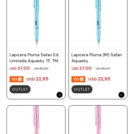
Lapicera Pluma Safari Ed.
Lapicera Pluma (M) Safari
Limitada Aquasky TF, TM
Aquasky
Lamy
27,00
27,00
USD
45,00
USD
45,00
USD
USD
22,95
22,95
USD
USD
OUTLET
OUTLET