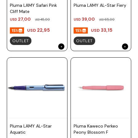
Pluma LAMY Safari Pink
Pluma LAMY AL-Star Fiery
Prune
Cliff Mate
Mistral
27,00
39,00
USD
45,00
USD
65,00
USD
USD
Camelbak
22,95
33,15
USD
USD
Lamy
OUTLET
OUTLET
Kaweco
Pluma LAMY AL-Star
Pluma Kaweco Perkeo
Aquatic
Peony Blossom F