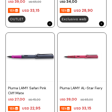
39,00
34,00
USD
65,00
USD
USD
33,15
28,90
USD
USD
OUTLET
Exclusivo web
Pluma LAMY Safari Pink
Pluma LAMY AL-Star Fiery
Cliff Mate
27,00
39,00
USD
45,00
USD
65,00
USD
USD
22,95
33,15
USD
USD