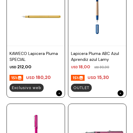
KAWECO Lapicera Pluma
Lapicera Pluma ABC Azul
SPECIAL
Aprendiz azul Lamy
212,00
18,00
USD
USD
30,00
USD
180,20
15,30
USD
USD
Exclusivo web
OUTLET