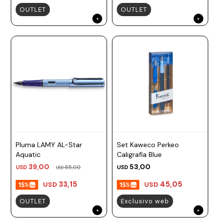
OUTLET
OUTLET
Pluma LAMY AL-Star
Set Kaweco Perkeo
Aquatic
Caligrafía Blue
39,00
53,00
USD
65,00
USD
USD
33,15
45,05
USD
USD
OUTLET
Exclusivo web