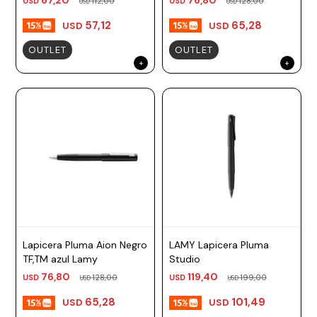
USD
112,00
USD
128,00
USD
USD
57,12
65,28
USD
USD
OUTLET
OUTLET
Lapicera Pluma Aion Negro
LAMY Lapicera Pluma
TF,TM azul Lamy
Studio
76,80
119,40
USD
128,00
USD
199,00
USD
USD
65,28
101,49
USD
USD