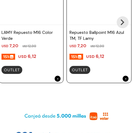
LAMY Repuesto M16 Color
Repuesto Ballpoint M16 Azul
Verde
TM, TF Lamy
7,20
7,20
USD
12,00
USD
12,00
USD
USD
6,12
6,12
USD
USD
OUTLET
OUTLET