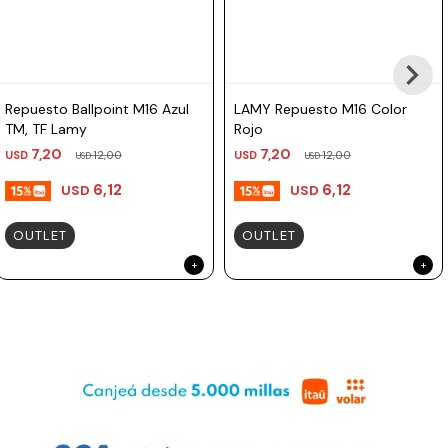
Repuesto Ballpoint M16 Azul
LAMY Repuesto M16 Color
TM, TF Lamy
Rojo
7,20
7,20
USD
12,00
USD
12,00
USD
USD
6,12
6,12
USD
USD
OUTLET
OUTLET