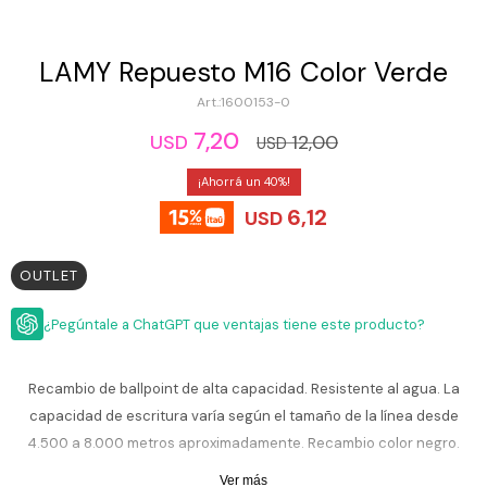
ESCRITURA
Ver
Loria
todo
Studio
Pluma
HIDRATACIÓN
Relojes
LAMY Repuesto M16 Color Verde
Casio
Repuestos
1600153-0
Metal
MOCHILAS
Fossil
Bolígrafo
7,20
12,00
USD
USD
Plastico
ACCESORIOS
Skagen
Rollerball
40
Accesorios
Rosefield
Lápiz
6,12
USD
Encendedores
OUTLET
mecánico
Maserati
Lentes
de
OUTLET
BLOG
Armani
sol
Exchange
¿Pegúntale a ChatGPT que ventajas tiene este producto?
Ver
WATCHME
Emporio
todo
EN
Armani
accesorios
VIVO
Recambio de ballpoint de alta capacidad. Resistente al agua. La
Zippo
capacidad de escritura varía según el tamaño de la línea desde
Jansport
4.500 a 8.000 metros aproximadamente. Recambio color negro.
Empresa
Compra
Blog
Válido para documentos oficiales.
Karvik
Ver más